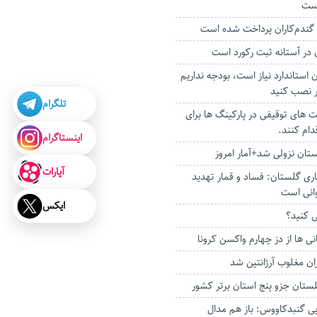
است
در آستانه ثبت رکورد است
ن استاندارد نیاز است، بودجه نداریم
ر نصب کنید
تلگرام
 های توقیفی در پارکینگ ها برای
ام کنند.
اینستاگرام
ستان نزولی شد+آمار امروز
آپارات
ری گلستان: فساد و قمار تهدید
انی است
ایکس
می کنید؟
ی ها از دز چهارم واکسن کرونا
ران مغلوب آرژانتین شد
ستان جزو پنج استان برتر کشور
ایی گنبدکاووس: باز هم مدال