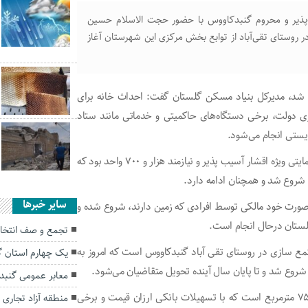
ژه اقشار آسیب‌پذیر و محروم گنبدکاووس با حضور حجت الاسلام حسین
در روستای تقی‌آباد از توابع بخش مرکزی این شهرستان آغاز
ار شد، مدیرکل بنیاد مسکن گلستان گفت: احداث خانه برای
 دولت، برخی دستگاه‌های حاکمیتی و خدماتی مانند ستاد
زیستی انجام می‌شود.
سیدمحمد حسینی افزود: سهم گلستان برای ساخت مسکن حمایتی ویژه اقشار آسیب پذیر و نیازمند هزار و ۷۰۰ واحد بود که
 شروع شد و همچنان ادامه دارد.
سایر خبرها
صورت خود مالکی توسط افرادی که زمین دارند، شروع شده و
تجمع و صف انتخابا
تمع سازی در روستای تقی آباد گنبدکاووس است که امروز به
یک چهارم استان گ
معابر عمومی گنب
حسینی بیان داشت: در این طرح زیربنای هر واحد مسکونی ۷۵ مترمربع است که با تسهیلات بانکی ارزان قیمت و برخی
منطقه آزاد تجاری 