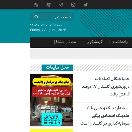
جمعه / ۱۶ مرداد / ۱۴۰۵
Friday, 7 August , 2026
یادداشت
گردشگری
معرفی مشاغل
محل تبلیغات
جانباختگان تصادفات
درون‌شهری گلستان ۱۷ درصد
کاهش یافت
استاندار: بابک زنجانی با ۱۱
هلدینگ اقتصادی پیگیر
سرمایه‌گذاری در گلستان است