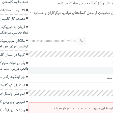
همه جانبه گلستان 
زیستی و نیز کمک خیرین ساخته می‌شود.
۹۹ درصد مطالبات گندم‌کاران پرداخت شده است
وی گفت: بنیاد مسکن گلستان اهتمام ویژه برای ساخت مسکن محرومان از محل کمک‌های دولتی، نیکوکاران و حساب ۱۰۰
مصرف گاز گلستان 
قربان به دوربرگردا
فعلا بجایش سرعتگی
مالکان موتورسیکلت
https://akhbaregonbad.ir/?p=4330
ترخیص موتور خود اقد
کرونا در استان گل
رئیس هیات سوارکا
واقعی ورزش اسب دو
چرا اینگونه رفتار 
 است
استقبال کم گلستان
تیم ملی والیبال ای
آموزش و پرورش گل
 توسط تیم مدیریت در وب سایت منتشر خواهد شد.
ورزشکاران پاراآسی