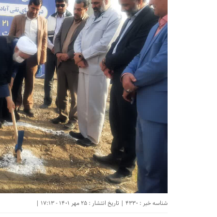
شناسه خبر : 4330 | تاریخ انتشار : 25 مهر 1401 - 17:13 |