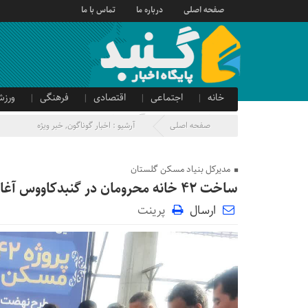
صفحه اصلی
درباره ما
تماس با ما
خانه
اجتماعی
اقتصادی
فرهنگی
ورزش
صدای شهروند
آگهی دولتی
صفحه اصلی
آرشیو :
اخبار گوناگون
,
خبر ویژه
مدیرکل بنیاد مسکن گلستان
ساخت ۴۲ خانه محرومان در گنبدکاووس آغاز شد
ارسال
پرینت