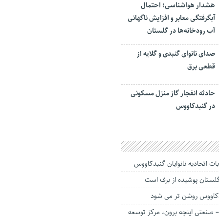
هشدار هواشناسی؛ احتمال
آبگرفتگی معابر و افزایش ناگهانی
آب رودخانه‌ها در گلستان
صدای نانوای گنبدی و گلایه از
قطعی برق
حادثه انفجار گاز منزل مسکونی
در گنبدکاووس
ت اتحادیه نانوایان گنبدکاووس
لستان پوشیده از برف است
دکاووس روشن تر می شود
– صنعتی اینچه برون، مرکز توسعه