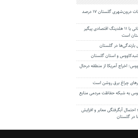
جانباختگان تصادفات درون‌شهری گلستان ۱۷ درصد
استاندار: بابک زنجانی با ۱۱ هلدینگ اقتصادی پیگیر
ستان است
گنبدکاووس و استان گلستان
وس: اخراج آمریکا از منطقه درحال
رهای چراغ برق روشن است
اووس به شبکه حفاظت مردمی منابع
حتمال آبگرفتگی معابر و افزایش
ا در گلستان