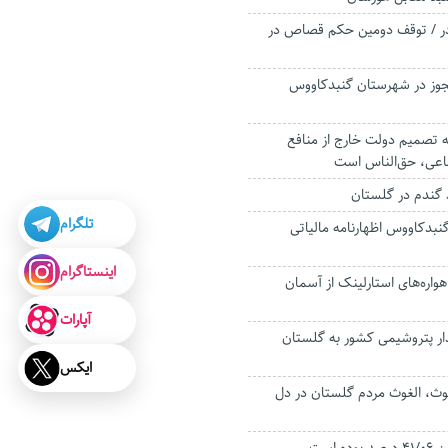
ادر / توقف دومین حکم قصاص در
مجوز در شهرستان گنبدکاووس
نه تصمیم دولت خارج از منافع
ماعی، حق‌الناس است
 گندم در گلستان
تلگرام
گنبدکاووس اظهارنامه مالیاتی
اینستاگرام
هواره‌های استارلینک از آسمان
آپارات
ذار پتروشیمی کشور به گلستان
ایکس
وث، الغوث مردم گلستان در دل