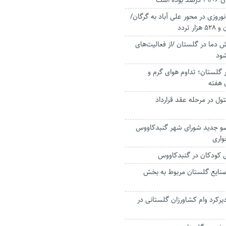
 است
وروزی در محور علی آباد به گرگان/
ش دما در گلستان /از فعالیت‌های
شود
ر گلستان؛ تداوم هوای گرم و
 هفته
کتول در مرحله عقد قرارداد
ضو جدید شورای شهر گنبدکاووس
واری
 کودکان در گنبدکاووس
 درصد صنایع گلستان مربوط به بخش
رکرد وام کشاورزان گلستانی در