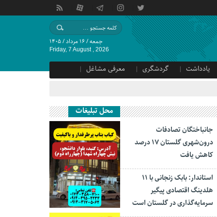
جمعه / ۱۶ مرداد / ۱۴۰۵
Friday, 7 August , 2026
یادداشت
گردشگری
معرفی مشاغل
محل تبلیغات
جانباختگان تصادفات
درون‌شهری گلستان ۱۷ درصد
کاهش یافت
استاندار: بابک زنجانی با ۱۱
هلدینگ اقتصادی پیگیر
سرمایه‌گذاری در گلستان است