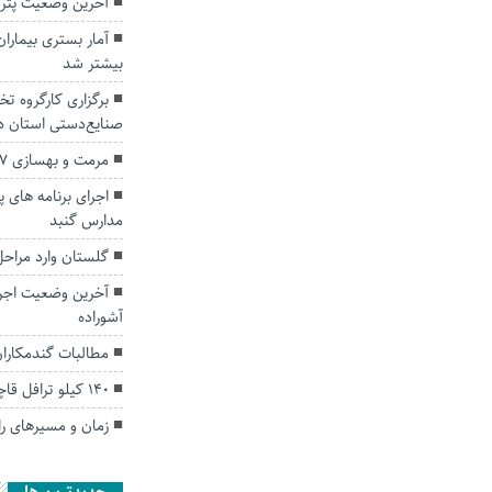
آخرین وضعیت پتر
بیشتر شد
برگزاری کارگروه 
صنایع‌دستی استان د
مرمت و بهسازی ۷ طرح در بافت تاریخی گلستان
اجرای برنامه های پ
مدارس گنبد
گلستان وارد مراح
آخرین وضعیت اجر
آشوراده
مطالبات گندمکارا
۱۴۰ کیلو ترافل قاچاق در گنبد کاووس کشف شد
زمان و مسیر‌های راهپیمایی ۲۲ به