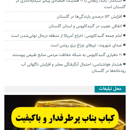
استاندار: بابک زنجانی با ۱۱ هلدینگ اقتصادی پیگیر سرمایه‌گذاری در
گلستان است
افزایش ۵۳ درصدی بارندگی‌ها در گلستان
اتفاقی عجیب در‌ گنبدکاووس و استان گلستان
امام جمعه گنبدکاووس: اخراج آمریکا از منطقه درحال نهایی‌شدن است
صدای شهروند: تیرهای چراغ برق روشن است
۱۱ دهیاری گنبدکاووس به شبکه حفاظت مردمی منابع طبیعی پیوستند
هشدار هواشناسی؛ احتمال آبگرفتگی معابر و افزایش ناگهانی آب
رودخانه‌ها در گلستان
محل تبلیغات