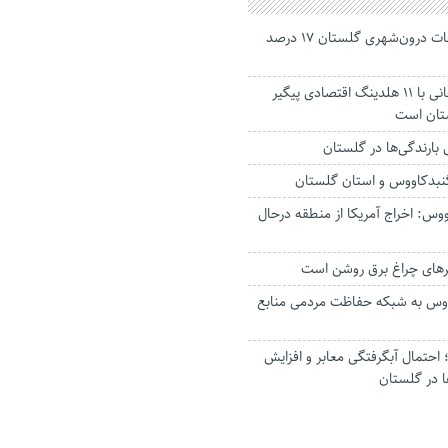
جانباختگان تصادفات درون‌شهری گلستان ۱۷ درصد
استاندار: بابک زنجانی با ۱۱ هلدینگ اقتصادی پیگیر
ستان است
گنبدکاووس و استان گلستان
وس: اخراج آمریکا از منطقه درحال
رهای چراغ برق روشن است
اووس به شبکه حفاظت مردمی منابع
حتمال آبگرفتگی معابر و افزایش
ا در گلستان