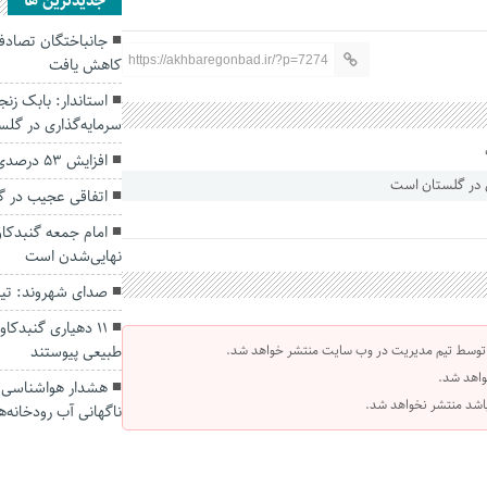
جديدترين ها
https://akhbaregonbad.ir/?p=7274
کاهش یافت
سرمایه‌گذاری در گل
افزایش ۵۳ درصدی بارندگی‌ها در گلستان
اتفاقی عجیب در‌ 
امام جمعه گنبدکاو
نهایی‌شدن است
صدای شهروند: تی
۱۱ دهیاری گنبدک
 توسط تیم مدیریت در وب سایت منتشر خواهد شد.
طبیعی پیوستند
واهد شد.
هشدار هواشناسی؛ ا
 باشد منتشر نخواهد شد.
ناگهانی آب رودخانه‌ه