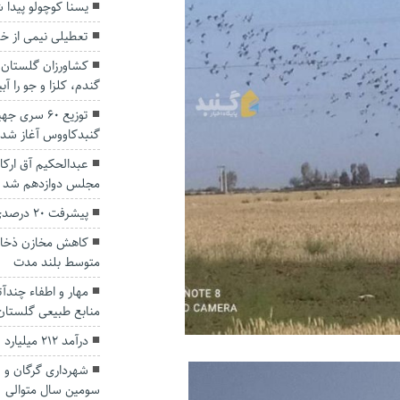
یسنا کوچولو پیدا 
تعطیلی نیمی از خ
کشاورزان گلستان 
گندم، کلزا و جو را آب
توزیع ۶۰ سر
گنبدکاووس آغاز شد
عبدالحکیم آق ارکا
مجلس دوازدهم شد
پیشرفت ۲۰ درصدی لایروبی خلیج گرگان
کاهش مخازن ذخایر 
متوسط بلند مدت
مهار و اطفاء چند
منابع طبیعی گلستان
درآمد ۲۱۲ میلیارد تومانی گمرکات گلستان
شهرداری گرگان و ق
سومین سال متوالی