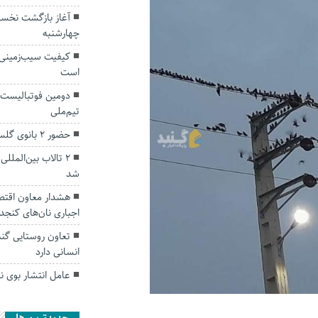
آغاز بازگشت نخست
چهارشنبه
کیفیت سیب‌زمینی ت
است
دومین فوتبالیست 
تیم‌ملی
حضور ۲ بانوی گلستانی در اردوی تیم ملی والیبال
۲ تالاب بین‌الم
شد
هشدار معاون اقتص
اجباری نان‌های کنجد
تعاون روستایی گن
انسانی دارد
عامل انتشار بوی ن