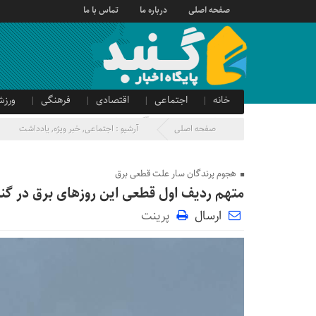
صفحه اصلی
درباره ما
تماس با ما
خانه
اجتماعی
اقتصادی
فرهنگی
ورزش
صدای شهروند
آگهی دولتی
صفحه اصلی
آرشیو :
اجتماعی
,
خبر ویژه
,
یادداشت
هجوم پرندگان سار علت قطعی برق
متهم ردیف اول قطعی این روزهای برق در گن
ارسال
پرینت