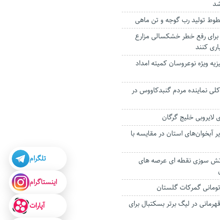
شد
طوط تولید رب گوجه و تن ماهی
برای رفع خطر خشکسالی مزارع
یاری کنند
ی جهیزیه ویژه نوعروسان کمیته امداد
کلی نماینده مردم گنبدکاووس در
آبخوان‌های استان در مقایسه با
تلگرام
آتش سوزی نقطه ای عرصه های
اینستاگرام
هرمانی در لیگ برتر بسکتبال برای
آپارات