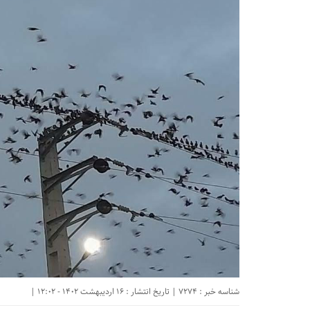
شناسه خبر : 7274 | تاریخ انتشار : 16 اردیبهشت 1402 - 12:02 |