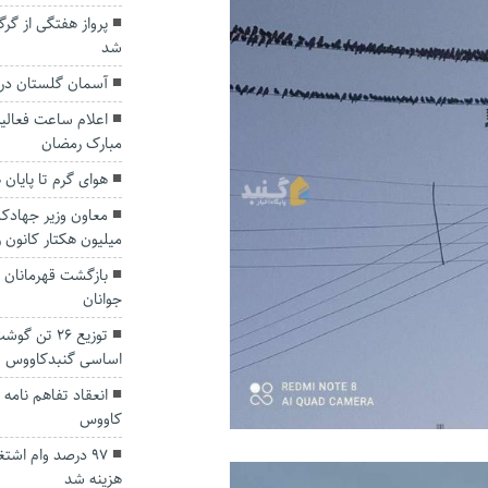
پرواز هفتگی از گرگ
شد
آسمان گلستان در 
اعلام ساعت فعالیت
مبارک رمضان
هوای گرم تا پایان
میلیون هکتار کانون ر
بازگشت قهرمانان گ
جوانان
توزیع ۲۶ تن
اساسی گنبدکاووس
انعقاد تفاهم نامه
کاووس
۹۷ درصد وام اش
هزینه شد