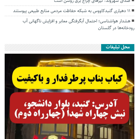
صدای شهروند: تیرهای چراغ برق روشن است
۱۱ دهیاری گنبدکاووس به شبکه حفاظت مردمی منابع طبیعی پیوستند
هشدار هواشناسی؛ احتمال آبگرفتگی معابر و افزایش ناگهانی آب
رودخانه‌ها در گلستان
محل تبلیغات