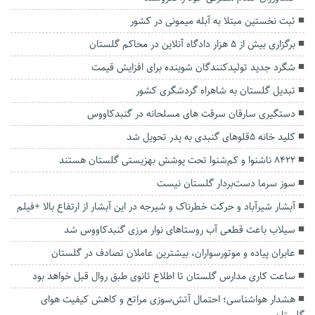
ثبت نخستين مبتلا به آبله میمونی در کشور
برگزاری بیش از ۵ هزار دادگاه آنلاین در محاکم گلستان
شگرد جدید تولیدکنندگان شوینده برای افزایش قیمت‌
تبدیل گلستان به شاهراه گردشگری کشور
دستگيری سارقان سرقت های مسلحانه در گنبدكاووس
کلید خانه 5قلوهای گنبدی به پدر تحویل شد
8422 ناشنوا و کم‌شنوا تحت پوشش بهزیستی گلستان هستند
سوز سرما دست‌بردار گلستان نیست
آبشار شیرآباد و حرکت خطرناک و شیرجه در این آبشار از ارتفاع بالا +فیلم
سیلاب باعث قطعی آب روستاهای نوار مرزی گنبدکاووس شد
عابران پیاده و موتورسواران، بیشترین عاملان تصادف در گلستان
ساعت کاری مدارس گلستان تا اطلاع ثانوی طبق روال قبل خواهد بود
هشدار هواشناسی؛ احتمال آتش‌سوزی مراتع و کاهش کیفیت هوای
گلستان