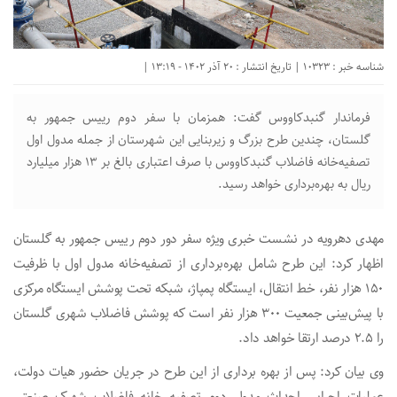
شناسه خبر : 10323 | تاریخ انتشار : 20 آذر 1402 - 13:19 |
فرماندار گنبدکاووس گفت: همزمان با سفر دوم رییس جمهور به
گلستان، چندین طرح بزرگ و زیربنایی این شهرستان از جمله مدول اول
تصفیه‌خانه فاضلاب گنبدکاووس با صرف اعتباری بالغ بر ۱۳ هزار میلیارد
ریال به بهره‌برداری خواهد رسید.
مهدی دهرویه در نشست خبری ویژه سفر دور دوم رییس جمهور به گلستان
اظهار کرد: این طرح شامل بهره‌برداری از تصفیه‌خانه مدول اول با ظرفیت
۱۵۰ هزار نفر، خط انتقال، ایستگاه پمپاژ، شبکه تحت پوشش ایستگاه مرکزی
با پیش‌بینی جمعیت ۳۰۰ هزار نفر است که پوشش فاضلاب شهری گلستان
را ۲.۵ درصد ارتقا خواهد داد.
وی بیان کرد: پس از بهره برداری از این طرح در جریان حضور هیات دولت،
عملیات اجرایی احداث مدول دوم تصفیه خانه فاضلاب شهرک صنعتی