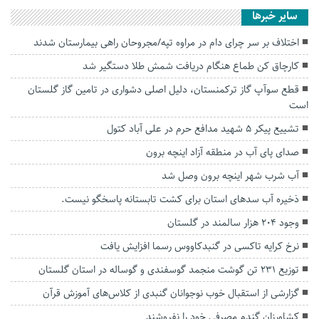
سایر خبرها
اختلاف بر سر چرای دام در مراوه تپه/مجروحان راهی بیمارستان شدند
کارچاق کن طماع هنگام دریافت شمش طلا دستگیر شد
قطع سوآپ گاز ترکمنستان، دلیل اصلی دشواری در تامین گاز گلستان
است
تشییع پیکر ۵ شهید مدافع حرم در علی آباد کتول
صدای پای آب در منطقه آزاد اینچه برون
آب‌ شرب شهر‌ اینچه برون وصل شد
ذخیره آب سدهای استان برای کشت تابستانه پاسخگو نیست.
وجود ۲۰۴ هزار سالمند در گلستان
نرخ کرایه تاکسی در گنبدکاووس رسما افزایش یافت
توزیع ۲۳۱ تن گوشت منجمد گوسفندی و گوساله در استان گلستان
گزارشی از استقبال خوب نوجوانان گنبدی از کلاس‌های آموزش قرآن
کشاورزان گندم مصرفی خود را نفروشند