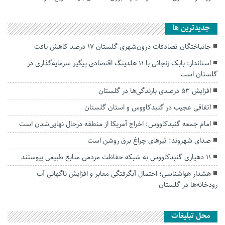
جديدترين ها
جانباختگان تصادفات درون‌شهری گلستان ۱۷ درصد کاهش یافت
استاندار: بابک زنجانی با ۱۱ هلدینگ اقتصادی پیگیر سرمایه‌گذاری در
گلستان است
افزایش ۵۳ درصدی بارندگی‌ها در گلستان
اتفاقی عجیب در‌ گنبدکاووس و استان گلستان
امام جمعه گنبدکاووس: اخراج آمریکا از منطقه درحال نهایی‌شدن است
صدای شهروند: تیرهای چراغ برق روشن است
۱۱ دهیاری گنبدکاووس به شبکه حفاظت مردمی منابع طبیعی پیوستند
هشدار هواشناسی؛ احتمال آبگرفتگی معابر و افزایش ناگهانی آب
رودخانه‌ها در گلستان
محل تبلیغات