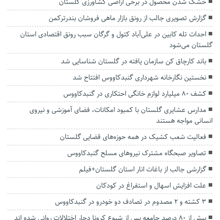
خشک شدن محصول در برخی اراضی کشاورزی گلستان
گزارش تصویری جالب از رونق بازار ماهی فروشان بندرترکمن
احداث تله کابین در علی‌آباد کتول و گرگان سبب رونق اقتصادی استان
گلستان می‌شود
باند کارچاق کن سازمان یافته در گلستان شناسایی شد
نخستین نگارخانه شهرداری گنبدکاووس افتتاح شد
کشف ۸۰ میلیارد لوازم خانگی احتکاری در گنبدکاووس
مدارس عشایری گلستان با کمبود امکانات، فضای آموزشی و نیروی
انسانی مواجه‌ هستند
فعالیت شعب کشیک در همه حوزه‌های قضایی گلستان
تصاویر صبحگاه مشترک نیروهای مسلح گنبدکاووس
گزارشی جالب از باغات انار استان گلستان+فیلم
علت افزایش اسهال و استفراغ در کودکان
3 کشته و 2 مصدوم در تصادف دو خودرو در گنبدکاووس
بیش از ۸۰‌ درصد جامعه پس از شیوع کرونا دچار اختلالات روانی شده اند