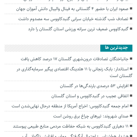
صعود ایران با حضور ۴ گلستانی به فینال والیبال دانش آموزان جهان
تصادف شب گذشته خیابان سرابی گنبدکاووس سه مصدوم داشت
گنبدکاووس ضعیف ترین سرانه ورزشی استان گلستان را دارد
جديدترين ها
جانباختگان تصادفات درون‌شهری گلستان ۱۷ درصد کاهش یافت
استاندار: بابک زنجانی با ۱۱ هلدینگ اقتصادی پیگیر سرمایه‌گذاری در
گلستان است
افزایش ۵۳ درصدی بارندگی‌ها در گلستان
اتفاقی عجیب در‌ گنبدکاووس و استان گلستان
امام جمعه گنبدکاووس: اخراج آمریکا از منطقه درحال نهایی‌شدن است
صدای شهروند: تیرهای چراغ برق روشن است
۱۱ دهیاری گنبدکاووس به شبکه حفاظت مردمی منابع طبیعی پیوستند
هشدار هواشناسی؛ احتمال آبگرفتگی معابر و افزایش ناگهانی آب