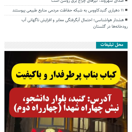
صدای شهروند: تیرهای چراغ برق روشن است
۱۱ دهیاری گنبدکاووس به شبکه حفاظت مردمی منابع طبیعی پیوستند
هشدار هواشناسی؛ احتمال آبگرفتگی معابر و افزایش ناگهانی آب
رودخانه‌ها در گلستان
محل تبلیغات