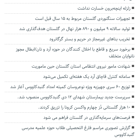
زلزله اینچه‌برون خسارت نداشت
تجهیزات سنگنوردی گلستان مربوط به ۱۵ سال قبل است
تولید سالانه ۹ میلیون و ۸۹۰ هزار نهال در گلستان هدف‌گذاری شد
تخریب بناهای غیرمجاز در حریم و بستر گرگانرود
برخورد سریع و قاطع با اخلال کنندگان در حوزه آرد و نان/ابطال مجوز
نانوایان متخلف
شهادت مامور نیروی انتظامی استان گلستان حین ماموریت
سامانه کنترل قاچاق آرد یک هفته‌ای تکمیل می‌شود
توزیع ۶۰ سری جهیزیه ویژه نوعروسان کمیته امداد گنبدکاووس آغاز شد
سرپرست جدید بیمارستان شهدای ۱۲ دی گنبدکاووس‌ منصوب شد.
۱۰ هزار گلستانی دُز چهارم واکسن کرونا را تزریق کردند.
فرصت‌های سرمایه‌گذاری در گلستان فراهم می شود
گزارش تصویری مراسم فارغ التحصیلی طلاب حوزه علمیه مدرسی
گنبدکاووس