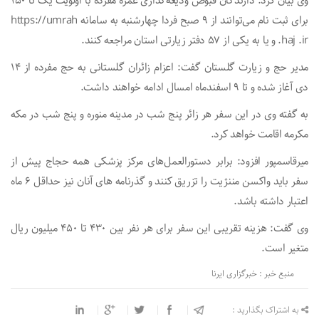
وی بیان کرد: دارندگان قبوض ودیعه‌گذاری عمره مفرده با اولویت یک تا ۱۵۰
برای ثبت نام می‌توانند از ۹ صبح فردا چهارشنبه به سامانه https://umrah
.haj .ir و یا به یکی از ۵۷ دفتر زیارتی استان مراجعه کنند.
مدیر حج و زیارت گلستان گفت: اعزام زائران گلستانی به حج مفرده از ۱۴
دی آغاز شده و تا ۹ اسفندماه امسال ادامه خواهند داشت.
به گفته وی در این سفر هر زائر پنج شب در مدینه منوره و پنج شب در مکه
مکرمه اقامت خواهد کرد.
میرقاسمپور افزود: برابر دستورالعمل‌های مرکز پزشکی همه حجاج پیش از
سفر باید واکسن مننژیت را تزریق کنند و گذرنامه های آنان نیز حداقل ۶ ماه
اعتبار داشته باشد.
وی گفت: هزینه تقریبی این سفر برای هر نفر بین ۴۳۰ تا ۴۵۰ میلیون ریال
متغیر است.
منبع خبر : خبرگزاری ایرنا
به اشتراک بگذارید :