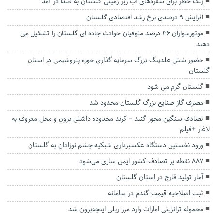
زنگ خطر برای سفره‌های آب زیر زمینی گلستان به صدا در آمد
افزایش ۹ درصدی نرخ رشد اقتصادی گلستان
موتورسواران ۳۶ درصد متوفیان حوادث جاده ای گلستان را تشکیل می
دهند
حضور شش هلدینگ بزرگ سرمایه گذاری حوزه پتروشیمی در استان
گلستان
گلستان گرم می شود
مصرف گاز صنایع بزرگ گلستان محدود شد
تصادف سنگین محور گنبد – کرند محدوده داشلی برون و محل معروف به
لاغار +فیلم
ورود نخستین دستگاه عکسبرداری شبکیه چشم نوزادان به گلستان
۸۸۷ نقطه پر تصادف کشور ایمن سازی می‌شود
آمار تولید قارچ در استان گلستان
ثبت اصلاحیه قیمت گندم در سامانه
محموله ترانزیتی امارات وارد مرز ریلی اینچه‌برون شد