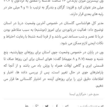
وی بیشترین میزان بارندگی ۲۴ ساعت گذشته را متعلق به کردکوی با ۲۰.۴
میلی متر عنوان کرد و افزود: گرگان و بندرگز به ترتیب با ۱۱ و ۹ میلی متر در
رتبه های بعدی قرار دارند.
مدیر کل هواشناسی گلستان در خصوص آخرین وضعیت دریا در استان
توضیح داد: فعالیت دریانوردی برای امروز (دوشنبه) به سبب متلاطم بودن
دریا تا عصر و شب مساعد نمی باشد و از فردا (سه شنبه) با رعایت احتیاط و
نکات ایمنی لازم ممکن می شود.
وی در پایان در خصوص وضعیت جوی استان برای روزهای چهارشنبه، پنج
شنبه و جمعه (۶،۷ و ۸ مهرماه) گفت: هوای استان برای این روزها صاف تا
قسمتی ابری و گاهی اوقات همراه با وزش باد می باشد و از آنجا که
پارامترهای جوی در حال تغییر است، پس از بررسی داده ها، اخبار و
اطلاعات دقیق تری را برای روزهای آینده در اختیار گلستانی ها قرار می
دهیم.
منبع خبر : خبرگزاری ایسنا
به اشتراک بگذارید :