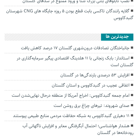
نصب تابلو‌های بتنی بزرگ شنا و ورود ممنوع در سد‌های گلستان
گلایه رانندگان تاکسی بابت قطع بودن ۵ روزه جایگاه های CNG شهرستان
گنبدکاووس
جديدترين ها
جانباختگان تصادفات درون‌شهری گلستان ۱۷ درصد کاهش یافت
استاندار: بابک زنجانی با ۱۱ هلدینگ اقتصادی پیگیر سرمایه‌گذاری در
گلستان است
افزایش ۵۳ درصدی بارندگی‌ها در گلستان
اتفاقی عجیب در‌ گنبدکاووس و استان گلستان
امام جمعه گنبدکاووس: اخراج آمریکا از منطقه درحال نهایی‌شدن است
صدای شهروند: تیرهای چراغ برق روشن است
۱۱ دهیاری گنبدکاووس به شبکه حفاظت مردمی منابع طبیعی پیوستند
هشدار هواشناسی؛ احتمال آبگرفتگی معابر و افزایش ناگهانی آب
رودخانه‌ها در گلستان