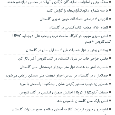
سنگدوینی و امانزاده، نمایندگان گرگان و آق‌قلا در مجلس دوازدهم شدند
با سه شماره «کودک‌آزاری‌ها» را گزارش کنید
افزایش ۶ درصدی تصادفات درون شهری گلستان
انجام ۱۳۵۰ معاینه کالبدگشایی در گلستان
آتش سوزی مهیب در کارگاه ساخت درب و پنجره های دوجداره UPVC
گنبدکاووس +فیلم
پوشش بیش از هزار عملیات طی ۶ ماه اول سال در گلستان
بخش جراحی قلب باز شرق گلستان در گنبدکاووس آغاز بکار کرد
خسارت آتش به هشت هزار متر مربع از عرصه‌های ملی گلستان
فرمانداران در گلستان بر اساس اجرای نهضت ملی مسکن ارزیابی می‌شوند
عصرایران: درباره دستور (گردن شان را بشکنید؛ پاسخش با من)
سبقت آنفولانزا از کرونا ؛ افزایش بیماران تنفسی در گنبدکاووس
آتش پارک ملی گلستان خاموش شد
اینچه‌برون دروازه ترانزیت کالا به آسیای میانه و محور صادرات گلستان
است