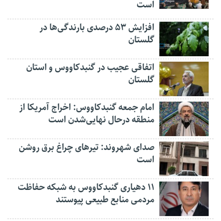
است
افزایش ۵۳ درصدی بارندگی‌ها در
گلستان
اتفاقی عجیب در‌ گنبدکاووس و استان
گلستان
امام جمعه گنبدکاووس: اخراج آمریکا از
منطقه درحال نهایی‌شدن است
صدای شهروند: تیرهای چراغ برق روشن
است
۱۱ دهیاری گنبدکاووس به شبکه حفاظت
مردمی منابع طبیعی پیوستند