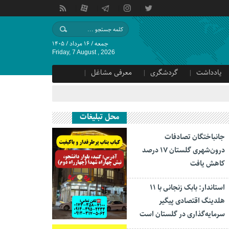
جمعه / ۱۶ مرداد / ۱۴۰۵
Friday, 7 August , 2026
یادداشت
گردشگری
معرفی مشاغل
محل تبلیغات
جانباختگان تصادفات
درون‌شهری گلستان ۱۷ درصد
کاهش یافت
استاندار: بابک زنجانی با ۱۱
هلدینگ اقتصادی پیگیر
سرمایه‌گذاری در گلستان است