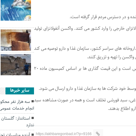
 شده و در دسترس مردم قرار گرفته است.
نزای خارجی را وارد کشور می کنند. واکسن آنفولانزای تولید
داروخانه های سراسر کشور، سازمان غذا و دارو توصیه می کند
واکسن را تهیه و تزریق کنند.
او بیان کرد: قیمت گذاری دارو بر اساس شاخص های مشخص است و این قیمت گذاری ها بر اساس کمیسیون ماده ۲۰
سط خود شرکت ها به سازمان غذا و دارو ارسال می شود.
سایر خبرها
بلاغی، سبد فورشی تخلف است و همه در صورت مشاهده سبد
سه هزار نفر محکوم
ارو اطلاع بدهند.
انجام خدمات عمومی
استاندار: گلستان 
ندارد
آینده مناسبات تجا
https://akhbaregonbad.ir/?p=9166