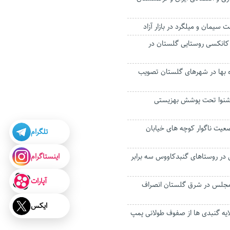
سیمان و میلگرد در بازار آزاد
کانکسی روستایی گلستان در
 بها در شهرهای گلستان تصویب
 کم‌شنوا تحت پوشش بهزیستی
یت ناگوار کوچه های خیابان
تلگرام
اینستاگرام
تی در روستاهای گنبدکاووس سه برابر
آپارات
ات مجلس در شرق گلستان انصراف
ایکس
یه گنبدی ها از صفوف طولانی پمپ