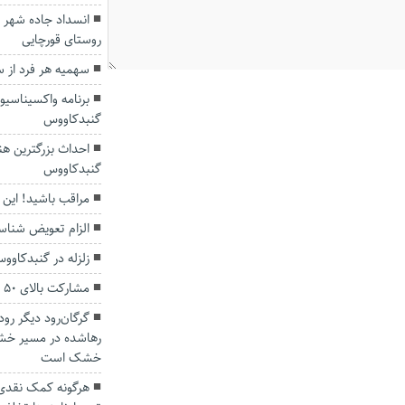
انسداد جاده شهر تا
روستای قورچایی
سهمیه هر فرد از س
برنامه واکسیناسی
گنبدکاووس
احداث بزرگترین هن
گنبدکاووس
مراقب باشید! این
الزام تعویض شناس
زلزله در گنبدکاوو
مشارکت بالای ۵۰ درصدی گلستانی‌ها در انتخابات
گرگان‌رود دیگر ر
رهاشده در مسیر خش
خشک است
هرگونه کمک نقدی 