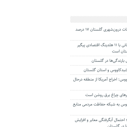
جانباختگان تصادفات درون‌شهری گلستان ۱۷ درصد
استاندار: بابک زنجانی با ۱۱ هلدینگ اقتصادی پیگیر
ستان است
گنبدکاووس و استان گلستان
وس: اخراج آمریکا از منطقه درحال
رهای چراغ برق روشن است
اووس به شبکه حفاظت مردمی منابع
حتمال آبگرفتگی معابر و افزایش
ا در گلستان