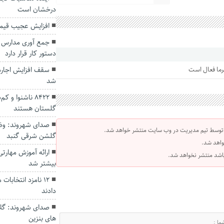
درخشان است
افزایش عجیب قیمت 
جمع آوری مدارس 
دستور کار قرار دارد
رما فعال است
سقف افزایش اجاره
شد
8422 ناشنوا و
گلستان هستند
صدای شهروند: وضع
 توسط تیم مدیریت در وب سایت منتشر خواهد شد.
گلشن شرقی گنبد
واهد شد.
ارائه آموزش‌ مهار
 باشد منتشر نخواهد شد.
بیشتر شد
۱۲ نامزد انتخاب
دادند
صدای شهروند: گلا
های بنزین