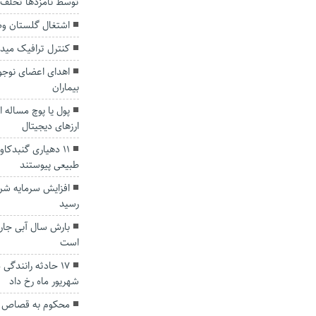
توسط نامزد‌ها تخلف
اشتغال گلستان وض
کنترل ترافیک میدان
بیماران
پول یا پوچ مساله 
ارزهای دیجیتال
۱۱ دهیاری گنبدک
طبیعی پیوستند
افزایش سرمایه شر
رسید
بارش‌ سال آبی جا
است
شهریور ماه رخ داد