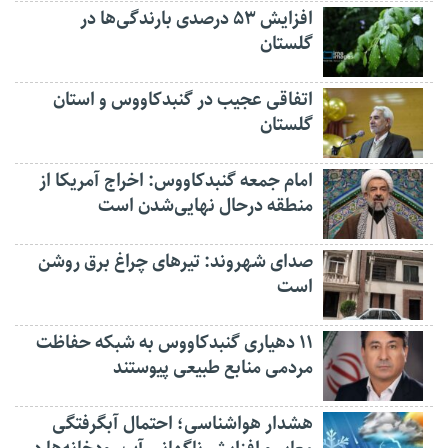
افزایش ۵۳ درصدی بارندگی‌ها در
گلستان
اتفاقی عجیب در‌ گنبدکاووس و استان
گلستان
امام جمعه گنبدکاووس: اخراج آمریکا از
منطقه درحال نهایی‌شدن است
صدای شهروند: تیرهای چراغ برق روشن
است
۱۱ دهیاری گنبدکاووس به شبکه حفاظت
مردمی منابع طبیعی پیوستند
هشدار هواشناسی؛ احتمال آبگرفتگی