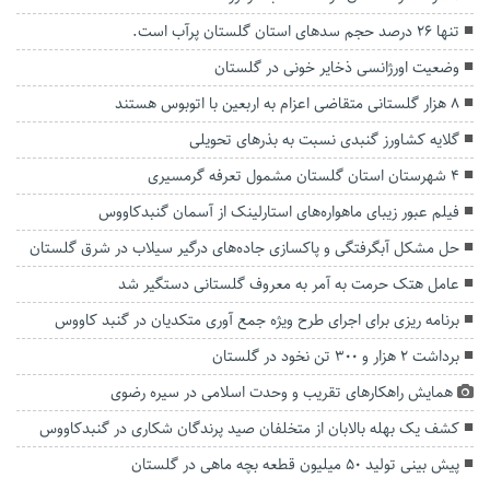
تنها ۲۶ درصد حجم سد‌های استان گلستان پرآب است.
وضعیت اورژانسی ذخایر خونی در گلستان
۸ هزار گلستانی متقاضی اعزام به اربعین با اتوبوس هستند
گلایه کشاورز گنبدی نسبت به بذرهای تحویلی
4 شهرستان استان گلستان مشمول تعرفه گرمسیری
فیلم عبور زیبای ماهواره‌های استارلینک از آسمان گنبدکاووس
حل مشکل آبگرفتگی و پاکسازی جاده‌های درگیر سیلاب در شرق گلستان
عامل هتک حرمت به آمر به معروف گلستانی دستگیر شد
برنامه ریزی برای اجرای طرح ویژه جمع آوری متکدیان در گنبد کاووس
برداشت ۲ هزار و ۳۰۰ تن نخود در گلستان
همایش راهکارهای تقریب و وحدت اسلامی در سیره رضوی
کشف یک بهله بالابان از متخلفان صید پرندگان شکاری در گنبدکاووس
پیش بینی تولید ۵۰ میلیون قطعه بچه ماهی در گلستان