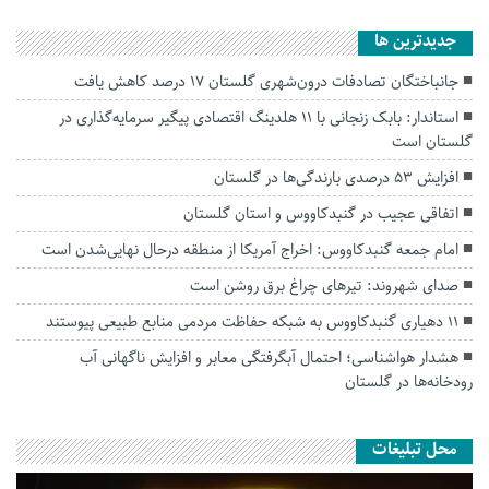
جديدترين ها
جانباختگان تصادفات درون‌شهری گلستان ۱۷ درصد کاهش یافت
استاندار: بابک زنجانی با ۱۱ هلدینگ اقتصادی پیگیر سرمایه‌گذاری در
گلستان است
افزایش ۵۳ درصدی بارندگی‌ها در گلستان
اتفاقی عجیب در‌ گنبدکاووس و استان گلستان
امام جمعه گنبدکاووس: اخراج آمریکا از منطقه درحال نهایی‌شدن است
صدای شهروند: تیرهای چراغ برق روشن است
۱۱ دهیاری گنبدکاووس به شبکه حفاظت مردمی منابع طبیعی پیوستند
هشدار هواشناسی؛ احتمال آبگرفتگی معابر و افزایش ناگهانی آب
رودخانه‌ها در گلستان
محل تبلیغات