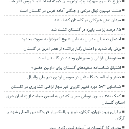
توزیع ۶۰ سری جهیزیه ویژه نوعروسان کمیته امداد گنبدکاووس آغاز شد
هشت میلیون نهال مرتعی و جنگلی آماده غرس در گلستان است
میدان نفتی هیرکانی در گلستان کشف شد
۸۵ درصد زراعت پاییزه در گلستان کشت شد
احتمال تعطیلی مدارس به دلیل شیوع آنفولانزا به صورت محدود
وزش باد شدید و احتمال رگبار پراکنده از عصر امروز در گلستان
مختومقلی فراغی از محور‌های وحدت در گلستان است
اشتیاق شناسنامه سفیدهای گلستان برای «اولین حضور»
دختر والیبالسیت گلستانی در سومین اردوی تیم ملی والیبال
شناسایی ۵۸۳ مورد تغییر کاربری غیر مجاز اراضی کشاورزی در گلستان
کمک ۳۵۰ میلیون تومانی خیران گنبدی به انجمن حمایت از زندانیان شرق
استان گلستان
برقراری پرواز تهران، گرگان، تبریز و بالعکس از فرودگاه بین المللی شهدای
گرگان
مصرف گاز گلستان در آستانه ثبت رکورد است