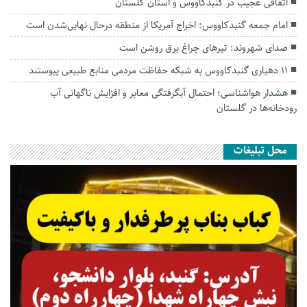
اتفاقی عجیب در‌ گنبدکاووس و استان گلستان
امام جمعه گنبدکاووس: اخراج آمریکا از منطقه درحال نهایی‌شدن است
صدای شهروند: تیرهای چراغ برق روشن است
۱۱ دهیاری گنبدکاووس به شبکه حفاظت مردمی منابع طبیعی پیوستند
هشدار هواشناسی؛ احتمال آبگرفتگی معابر و افزایش ناگهانی آب
رودخانه‌ها در گلستان
محل تبلیغات