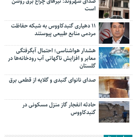
صدای شهروند: تیرهای چراغ برق روشن
است
۱۱ دهیاری گنبدکاووس به شبکه حفاظت
مردمی منابع طبیعی پیوستند
هشدار هواشناسی؛ احتمال آبگرفتگی
معابر و افزایش ناگهانی آب رودخانه‌ها در
گلستان
صدای نانوای گنبدی و گلایه از قطعی برق
حادثه انفجار گاز منزل مسکونی در
گنبدکاووس