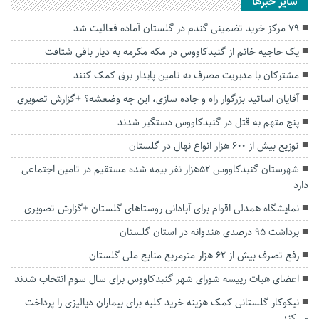
سایر خبرها
۷۹ مرکز خرید تضمینی گندم در گلستان آماده فعالیت شد
یک حاجیه خانم از گنبدکاووس در مکه مکرمه به دیار باقی شتافت
مشترکان با مدیریت مصرف به تامین پایدار برق کمک کنند
آقایان اساتید بزرگوار راه و جاده سازی، این چه وضعشه؟ +گزارش تصویری
پنج متهم به قتل در گنبدکاووس دستگیر شدند
توزیع بیش از ۶۰۰ هزار انواع نهال در گلستان
شهرستان گنبدکاووس ۵۲هزار نفر بیمه شده مستقیم در تامین اجتماعی
دارد
نمایشگاه همدلی اقوام برای آبادانی روستاهای گلستان +گزارش تصویری
برداشت ۹۵ درصدی هندوانه در استان گلستان
رفع تصرف بیش از ۶۲ هزار مترمربع منابع ملی گلستان
اعضای هیات رییسه شورای شهر گنبدکاووس برای سال سوم انتخاب شدند
نیکوکار گلستانی کمک هزینه خرید کلیه برای بیماران دیالیزی را پرداخت
می‌کند