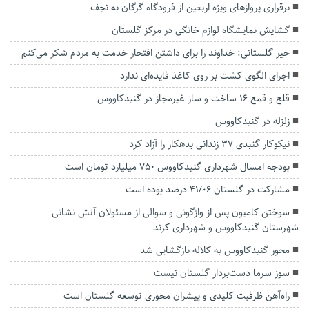
برقراری پرواز‌های ویژه اربعین از فرودگاه گرگان به نجف
گشایش نمایشگاه لوازم خانگی در مرکز گلستان
خیر گلستانی: خداوند را برای داشتن افتخار خدمت به مردم شکر می‌کنم
اجرای الگوی کشت بر روی کاغذ فایده‌ای ندارد
قلع و قمع ۱۶ ساخت و ساز غیرمجاز در گنبدکاووس
زلزله در گنبدکاووس
نیکوکار گنبدی ۳۷ زندانی بدهکار را آزاد کرد
بودجه امسال شهرداری گنبدکاووس ۷۵۰ میلیارد تومان است
مشارکت در گلستان ۴۱/۰۶ درصد بوده است
سوختن کامیون پس از واژگونی و سوالی از مسئولان آتش نشانی
شهرستان گنبدکاووس و شهرداری کرند
محور گنبدکاووس به کلاله بازگشایی شد
سوز سرما دست‌بردار گلستان نیست
راه‌آهن ظرفیت کلیدی و پیشران‌ محوری توسعه گلستان است