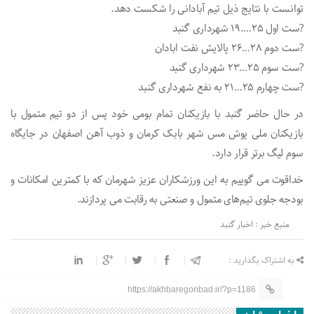
توانست با نتایج ذیل تیم‌ آبادانی‌ را شکست دهد.
?ست اول ۲۵….۱۹ شهرداری گنبد
?ست دوم ۲۸…۲۶ پالایش نفت ابادان
?ست سوم ۲۵…۲۳ شهرداری گنبد
?ست چهارم ۲۵…۲۱ به نفع شهرداری گنبد
در حال حاضر گنبد با بازیکنان تمام بومی خود پس‌ از دو تیم متمول با
بازیکنان ملی پوش مس شهر بابک کرمان و ذوب آهن اصفهان در جایگاه
سوم لیگ برتر قرار دارد.
خداقوت می گوییم به این ورزشکاران عزیز شهرمان که با کمترین امکانات و
بودجه جلوی تیم‌های متمول و صنعتی به رقابت می پردازند.
منبع خبر : اخبار گنبد
به اشتراک بگذارید :
https://akhbaregonbad.ir/?p=1186