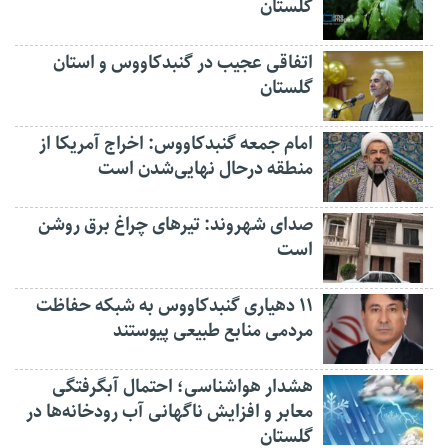
گلستان
اتفاقی عجیب در‌ گنبدکاووس و استان
گلستان
امام جمعه گنبدکاووس: اخراج آمریکا از
منطقه درحال نهایی‌شدن است
صدای شهروند: تیرهای چراغ برق روشن
است
۱۱ دهیاری گنبدکاووس به شبکه حفاظت
مردمی منابع طبیعی پیوستند
هشدار هواشناسی؛ احتمال آبگرفتگی
معابر و افزایش ناگهانی آب رودخانه‌ها در
گلستان