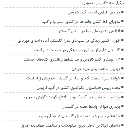
برگزار شد +گزارش تصویری
در مورد قطعی آب در گنبدکاووس
ماجرای خط کشی جاده ها در کشور استرالیا و گنبد
افزایش ۱۰ درجه‌ای دما در استان گلستان
خون، اکسیر زندگی در شب‌های قدر؛ گلستان آماده اهدای مهربانی
گلستان عاری از بیماری تب برفکی در جمعیت دام است
۲۳ روستای گنبدکاووس واجد شرایط راه‌اندازی کتابخانه هستند
بهترین ساعت برای میوه خوردن
هواشناسی: غلظت گرد و غبار در گلستان همچنان زیاد است
وعده رییس فدراسیون تکواندوی کشور در گنبدکاووس
پردیس سینمایی مهر گنبدکاووس افتتاح گردید+گزارش تصویری
پایداری هوا تا اواسط هفته در گلستان
خانه‌های ناایمن؛ پاشنه آشیل گلستان در بلایای طبیعی
ماجرای زیباترین دختر دیروز مینودشت و سالمند جهاندیده امروز