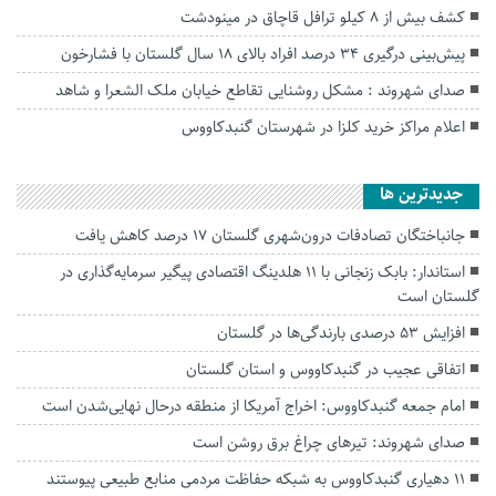
کشف بیش از ۸ کیلو ترافل قاچاق در مینودشت
پیش‌بینی درگیری ۳۴ درصد افراد بالای ۱۸ سال گلستان با فشارخون
صدای شهروند : مشکل روشنایی تقاطع خیابان ملک الشعرا و شاهد
اعلام مراکز خرید کلزا در شهرستان گنبدکاووس
جديدترين ها
جانباختگان تصادفات درون‌شهری گلستان ۱۷ درصد کاهش یافت
استاندار: بابک زنجانی با ۱۱ هلدینگ اقتصادی پیگیر سرمایه‌گذاری در
گلستان است
افزایش ۵۳ درصدی بارندگی‌ها در گلستان
اتفاقی عجیب در‌ گنبدکاووس و استان گلستان
امام جمعه گنبدکاووس: اخراج آمریکا از منطقه درحال نهایی‌شدن است
صدای شهروند: تیرهای چراغ برق روشن است
۱۱ دهیاری گنبدکاووس به شبکه حفاظت مردمی منابع طبیعی پیوستند