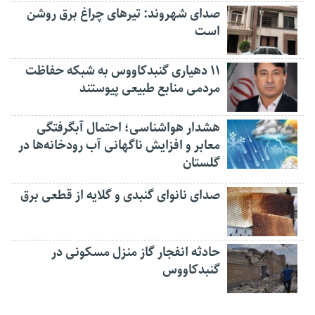
صدای شهروند: تیرهای چراغ برق روشن
است
۱۱ دهیاری گنبدکاووس به شبکه حفاظت
مردمی منابع طبیعی پیوستند
هشدار هواشناسی؛ احتمال آبگرفتگی
معابر و افزایش ناگهانی آب رودخانه‌ها در
گلستان
صدای نانوای گنبدی و گلایه از قطعی برق
حادثه انفجار گاز منزل مسکونی در
گنبدکاووس