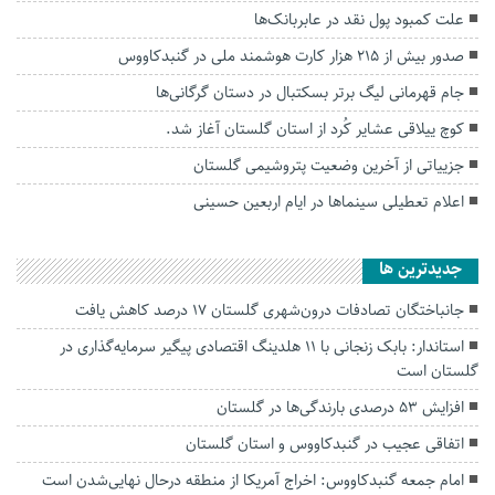
علت کمبود پول نقد در عابربانک‌ها
صدور بیش از ۲۱۵ هزار کارت هوشمند ملی در گنبدکاووس
جام قهرمانی لیگ برتر بسکتبال در دستان گرگانی‌ها
کوچ ییلاقی عشایر کُرد از استان گلستان آغاز شد.
جزییاتی از آخرین وضعیت پتروشیمی گلستان
اعلام تعطیلی سینما‌ها در ایام اربعین حسینی
جديدترين ها
جانباختگان تصادفات درون‌شهری گلستان ۱۷ درصد کاهش یافت
استاندار: بابک زنجانی با ۱۱ هلدینگ اقتصادی پیگیر سرمایه‌گذاری در
گلستان است
افزایش ۵۳ درصدی بارندگی‌ها در گلستان
اتفاقی عجیب در‌ گنبدکاووس و استان گلستان
امام جمعه گنبدکاووس: اخراج آمریکا از منطقه درحال نهایی‌شدن است