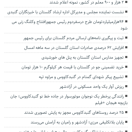
۲ هزار و ۹۰۰ معلم در کشور، نمونه اعلام شدند
نشست نماینده مجلس و مدیرکل اداره ارشاد گلستان با خبرنگاران گنبدی
۹۴هزارمیلیاردتومان طرح درسفردوم رئیس جمهورافتتاح وکلنگ زنی می
شود
ثبت و پیگیری نامه‌های ارسالی مردم گلستان برای رئیس جمهور
افزایش ۶۲ درصدی صادرات استان گلستان در سه ماهه امسال
تجهیز مدارس استان گلستان به پنل های خورشیدی
خرید تضمینی جو در گلستان با قیمت هر کیلوگرم ۱۰ هزار تومان
تشییع پیکر شهدای گمنام در گنبدکاووس و مراوه تپه
ریزش آوار یک واحد مسکونی در آزادشهر
رانندگی پرخطر یک نوجوان موتورسوار در جاده خط نو گنبدکاووس؛ جان
بازیچه هیجان +فیلم
۲۵ درصد روستاهای گنبدکاووس مجهز به پایش تصویری شدند
پایان بلاتکلیفی مرزی؛ آزادشهر و رامیان به آرامش می‌رسند