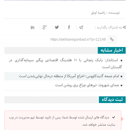
نویسنده : راضیه اونق
به اشتراک بگذارید :
https://akhbaregonbad.ir/?p=12148
اخبار مشابه
استاندار: بابک زنجانی با ۱۱ هلدینگ اقتصادی پیگیر سرمایه‌گذاری در
گلستان است
امام جمعه گنبدکاووس: اخراج آمریکا از منطقه درحال نهایی‌شدن است
صدای شهروند: تیرهای چراغ برق روشن است
ثبت دیدگاه
دیدگاه های ارسال شده توسط شما، پس از تایید توسط تیم مدیریت در وب
سایت منتشر خواهد شد.