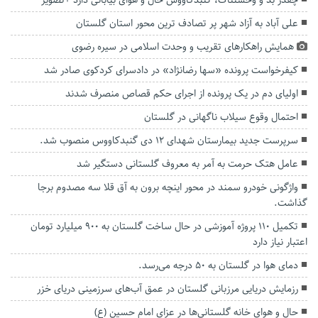
چقدر بد و وحشتناک، گنبدکاووس حال و هوای بیابانی دارد +تصویر
علی آباد به آزاد شهر پر تصادف‌ ترین محور استان گلستان
همایش راهکارهای تقریب و وحدت اسلامی در سیره رضوی
کیفرخواست پرونده «سها رضانژاد» در دادسرای کردکوی صادر شد
اولیای دم در یک پرونده از اجرای حکم قصاص منصرف شدند
احتمال وقوع سیلاب ناگهانی در گلستان
سرپرست جدید بیمارستان شهدای ۱۲ دی گنبدکاووس‌ منصوب شد.
عامل هتک حرمت به آمر به معروف گلستانی دستگیر شد
واژگونی خودرو سمند در محور اینچه برون به آق قلا سه مصدوم برجا
گذاشت.
تکمیل ۱۱۰ پروژه آموزشی در حال ساخت گلستان به ۹۰۰ میلیارد تومان
اعتبار نیاز دارد
دمای هوا در گلستان به ۵۰ درجه می‌رسد.
رزمایش دریایی مرزبانی گلستان در عمق آب‌های سرزمینی دریای خزر
حال و هوای خانه‌ گلستانی‌ها در عزای امام حسین (ع)