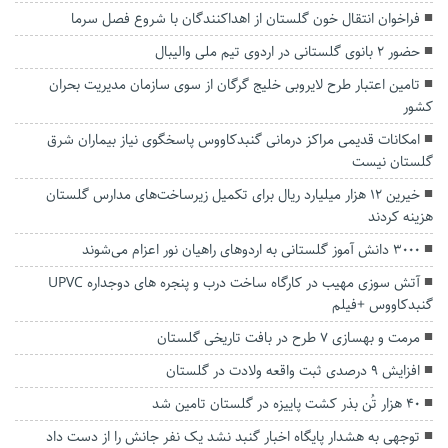
فراخوان انتقال خون گلستان از اهداکنندگان با شروع فصل سرما
حضور ۲ بانوی گلستانی در اردوی تیم ملی والیبال
تامین اعتبار طرح لایروبی خلیج گرگان از سوی سازمان مدیریت بحران
کشور
امکانات قدیمی مراکز درمانی گنبدکاووس پاسخگوی نیاز بیماران شرق
گلستان نیست
خیرین ۱۲ هزار میلیارد ریال برای تکمیل زیرساخت‌های مدارس گلستان
هزینه کردند
۳۰۰۰ دانش آموز گلستانی به اردوهای راهیان نور اعزام می‌شوند
آتش سوزی مهیب در کارگاه ساخت درب و پنجره های دوجداره UPVC
گنبدکاووس +فیلم
مرمت و بهسازی ۷ طرح در بافت تاریخی گلستان
افزایش ۹ درصدی ثبت واقعه ولادت در گلستان
۴۰ هزار تُن بذر کشت پاییزه در گلستان تامین شد
توجهی به هشدار پایگاه اخبار گنبد نشد یک نفر جانش را از دست داد