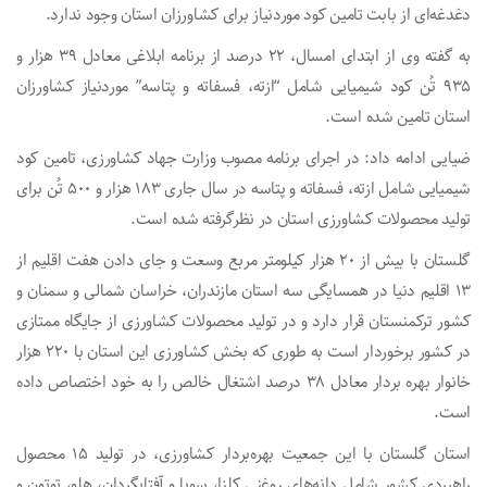
دغدغه‌ای از بابت تامین کود موردنیاز برای کشاورزان استان وجود ندارد.
به گفته وی از ابتدای امسال، ۲۲ درصد از برنامه ابلاغی معادل ۳۹ هزار و
۹۳۵ تُن کود شیمیایی شامل “ازته، فسفاته و پتاسه” موردنیاز کشاورزان
استان تامین شده است.
ضیایی ادامه داد: در اجرای برنامه مصوب وزارت جهاد کشاورزی، تامین کود
شیمیایی شامل ازته، فسفاته و پتاسه در سال جاری ۱۸۳ هزار و ۵۰۰ تُن برای
تولید محصولات کشاورزی استان در نظرگرفته شده است.
گلستان با بیش از ۲۰ هزار کیلومتر مربع وسعت و جای دادن هفت اقلیم از
۱۳ اقلیم دنیا در همسایگی سه استان مازندران، خراسان شمالی و سمنان و
کشور ترکمنستان قرار دارد و در تولید محصولات کشاورزی از جایگاه ممتازی
در کشور برخوردار است به طوری که بخش کشاورزی این استان با ۲۲۰ هزار
خانوار بهره بردار معادل ۳۸ درصد اشتغال خالص را به خود اختصاص داده
است.
استان گلستان با این جمعیت بهره‌بردار کشاورزی، در تولید ۱۵ محصول
راهبردی کشور شامل دانه‌های روغنی کلزا، سویا و آفتابگردان، هلو، توتون و