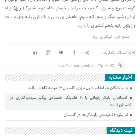
گوشت مرغ رتبه اول، گندم، چغندرقند و خرمالو مقام دوم، شلتوک(برنج)، پیله
تر ابریشم، میگو و پنبه رتبه سوم، ماهیان پرورشی و خاویاری رتبه چهارم و جو
و زیتون رتبه پنجم کشوری را دارد.
منبع خبر : خبرگزاری ایرنا
به اشتراک بگذارید :
https://akhbaregonbad.ir/?p=7992
اخبار مشابه
جانباختگان تصادفات درون‌شهری گلستان ۱۷ درصد کاهش یافت
استاندار: بابک زنجانی با ۱۱ هلدینگ اقتصادی پیگیر سرمایه‌گذاری در
گلستان است
افزایش ۵۳ درصدی بارندگی‌ها در گلستان
ثبت دیدگاه