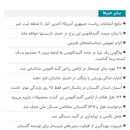
سایر خبرها
نتایج انتخابات ریاست جمهوری آمریکا؛ آخرین آمار تا لحظه ثبت خبر
تا زمان مرمت گنبدقابوس این برج در حصار داربستها خواهد ماند
الزام تعویض شناسنامه‌های قدیمی
واژگونی یک تیبا در جاده گنبدکاووس به اینچه برون ۷ مصدوم و یک
کشته برجا گذاشت.
۳۳ مورد بنای غیرمجاز در اراضی زراعی گنبدکاووس شناسایی شد
ادارات اماکن ورزشی را رایگان در اختیار جانبازان قرار دهند
آسمان استان گلستان در یکسال اخیر فقط ۲۵ روز بارندگی موثر داشت
۱۳۴ هزار هکتار از اراضی گنبدکاووس زیر کشت محصولات پاییزه می‌رود
درخواست هزار و ۵۳۵ گلستانی متقاضی مسکن ملی حذف شد
عامل ناامنی و تیراندازی در گنبد دستگیر شد
ضرورت بهره‌گیری از ظرفیت زمین‌های شیب‌دار برای توسعه گلستان