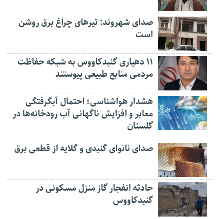
صدای شهروند: تیرهای چراغ برق روشن
است
۱۱ دهیاری گنبدکاووس به شبکه حفاظت
مردمی منابع طبیعی پیوستند
هشدار هواشناسی؛ احتمال آبگرفتگی
معابر و افزایش ناگهانی آب رودخانه‌ها در
گلستان
صدای نانوای گنبدی و گلایه از قطعی برق
حادثه انفجار گاز منزل مسکونی در
گنبدکاووس