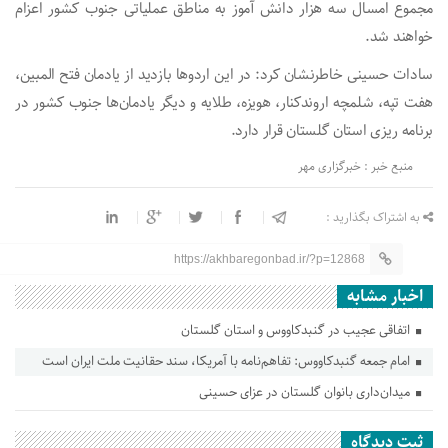
مجموع امسال سه هزار دانش آموز به مناطق عملیاتی جنوب کشور اعزام
خواهند شد.
سادات حسینی خاطرنشان کرد: در این اردوها بازدید از یادمان فتح المبین،
هفت تپه، شلمچه اروندکنار، هویزه، طلایه و دیگر یادمان‌ها جنوب کشور در
برنامه ریزی استان گلستان قرار دارد.
منبع خبر : خبرگزاری مهر
به اشتراک بگذارید :
https://akhbaregonbad.ir/?p=12868
اخبار مشابه
اتفاقی عجیب در‌ گنبدکاووس و استان گلستان
امام جمعه گنبدکاووس: تفاهم‌نامه با آمریکا، سند حقانیت ملت ایران است
میدان‌داری بانوان گلستان در عزای حسینی
ثبت دیدگاه