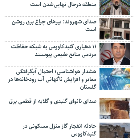
منطقه درحال نهایی‌شدن است
صدای شهروند: تیرهای چراغ برق روشن
است
۱۱ دهیاری گنبدکاووس به شبکه حفاظت
مردمی منابع طبیعی پیوستند
هشدار هواشناسی؛ احتمال آبگرفتگی
معابر و افزایش ناگهانی آب رودخانه‌ها در
گلستان
صدای نانوای گنبدی و گلایه از قطعی برق
حادثه انفجار گاز منزل مسکونی در
گنبدکاووس