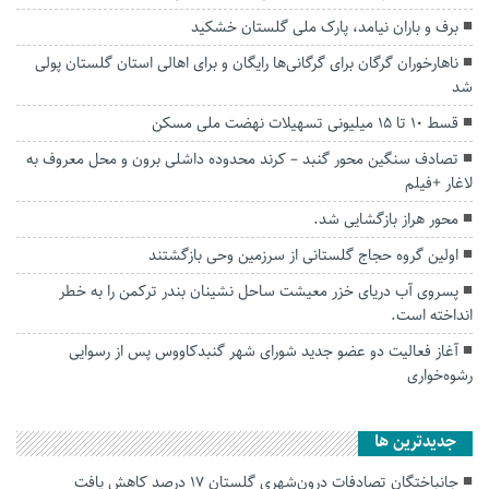
برف و باران نیامد، پارک ملی گلستان خشکید
ناهارخوران گرگان برای گرگانی‌ها رایگان و برای اهالی استان گلستان پولی
شد
قسط ۱۰ تا ۱۵ میلیونی تسهیلات نهضت ملی مسکن
تصادف سنگین محور گنبد – کرند محدوده داشلی برون و محل معروف به
لاغار +فیلم
محور هراز بازگشایی شد.
اولین گروه حجاج گلستانی از سرزمین وحی بازگشتند
پسروی آب دریای خزر معیشت ساحل نشینان بندر ترکمن را به خطر
انداخته است.
آغاز فعالیت دو عضو جدید شورای شهر گنبدکاووس پس از رسوایی
رشوه‌خواری
جديدترين ها
جانباختگان تصادفات درون‌شهری گلستان ۱۷ درصد کاهش یافت