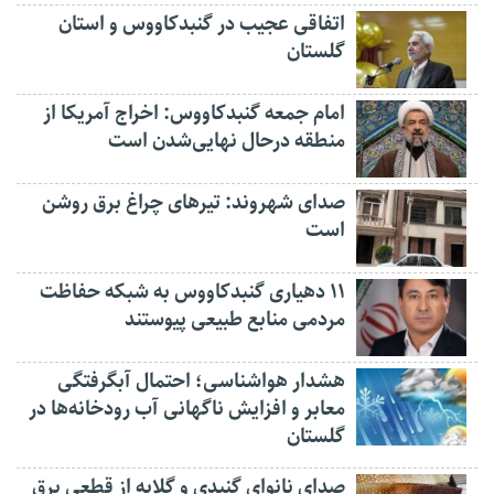
اتفاقی عجیب در‌ گنبدکاووس و استان
گلستان
امام جمعه گنبدکاووس: اخراج آمریکا از
منطقه درحال نهایی‌شدن است
صدای شهروند: تیرهای چراغ برق روشن
است
۱۱ دهیاری گنبدکاووس به شبکه حفاظت
مردمی منابع طبیعی پیوستند
هشدار هواشناسی؛ احتمال آبگرفتگی
معابر و افزایش ناگهانی آب رودخانه‌ها در
گلستان
صدای نانوای گنبدی و گلایه از قطعی برق