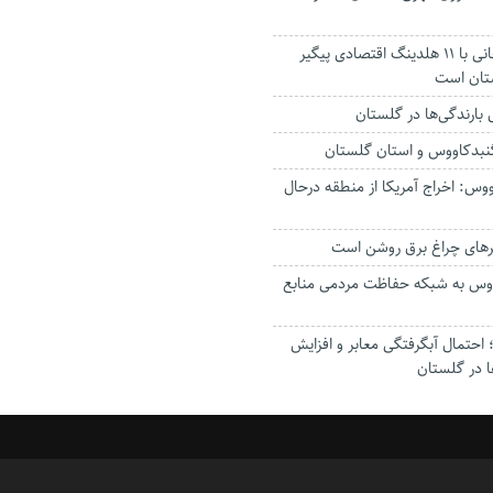
استاندار: بابک زنجانی با ۱۱ هلدینگ اقتصادی پیگیر
ستان است
گنبدکاووس و استان گلستان
وس: اخراج آمریکا از منطقه درحال
رهای چراغ برق روشن است
اووس به شبکه حفاظت مردمی منابع
حتمال آبگرفتگی معابر و افزایش
ا در گلستان