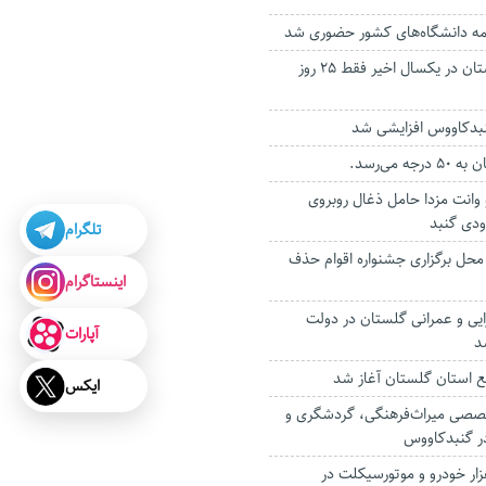
ه دانشگاه‌های کشور حضوری شد
آسمان استان گلستان در یکسال اخیر فقط ۲۵ روز
گنبدکاووس افزایشی شد
ه می‌رسد.
وانت مزدا حامل ذغال روبروی
ودی گنبد
تلگرام
محل برگزاری جشنواره اقوام حذف
اینستاگرام
ایی و عمرانی گلستان در دولت
آپارات
د
ع استان گلستان آغاز شد
ایکس
تخصصی میراث‌فرهنگی، گردشگری و
ر گنبدکاووس
یف بیش از ۴ هزار خودرو و موتورسیکلت در