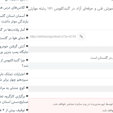
کلاس‌های درس هم
وی گفت: در مرکز فنی و حرفه‌ای دولتی برادران و ۱۳۴ مرکز آموزش فنی و حرفه‌ای آزاد در گنبدکاووس ۱۷۱ رشته مهارتی
بارندگی موثر داشت
آمار ولادت‌ها در 
https://akhbaregonbad.ir/?p=8745
دمای هوا در گلستان به ۵۰ درج
آتش گرفتن خودرو 
جایگاه پمپ بنزین ور
چرا گنبدکاووس از 
شد؟
اعتبارات تملک دار
سیزدهم چهار برابر ش
کوچ عشایر به مرات
برگزاری کارگروه 
صنایع‌دستی استان د
 توسط تیم مدیریت در وب سایت منتشر خواهد شد.
توق
واهد شد.