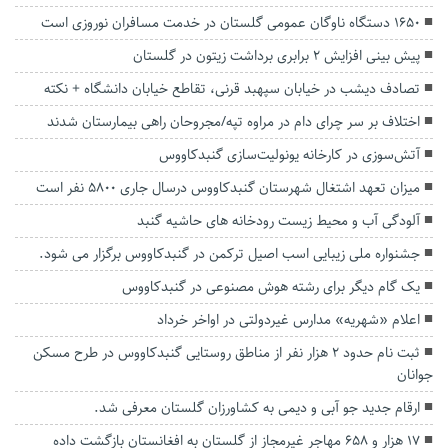
۱۶۵۰ دستگاه ناوگان عمومی گلستان در خدمت مسافران نوروزی است
پیش بینی افزایش ۲ برابری برداشت زیتون در گلستان
تصادف دیشب در خیابان سپهبد قرنی، تقاطع خیابان دانشگاه + نکته
اختلاف بر سر چرای دام در مراوه تپه/مجروحان راهی بیمارستان شدند
آتش‌سوزی در کارخانه یونولیت‌سازی گنبدکاووس
میزان تعهد اشتغال شهرستان گنبدکاووس درسال جاری ۵۸۰۰ نفر است
آلودگی آب و محیط زیست رودخانه های حاشیه گنبد
جشنواره ملی زیبایی اسب اصیل ترکمن در گنبدکاووس برگزار می شود.
یک گام دیگر برای رشته هوش مصنوعی در گنبدکاووس
اعلام «شهریه» مدارس غیردولتی در اواخر خرداد
ثبت نام حدود ۲ هزار نفر از مناطق روستایی گنبدکاووس در طرح مسکن
جوانان
ارقام جدید جو آبی و دیمی به کشاورزان گلستان معرفی شد.
۱۷ هزار و ۶۵۸ مهاجر غیرمجاز از گلستان به افغانستان بازگشت داده