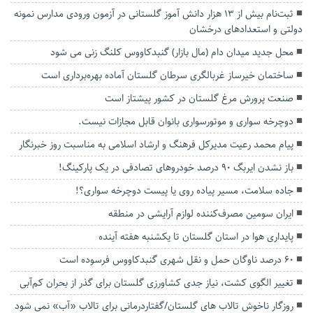
ثبت‌نام بیش از ۱۳ هزار دانش آموز گلستانی در آزمون ورودی مدارس نمونه
دولتی و استعداد‌های درخشان
محل جدید میدان دام (مال بازار) گنبدکاووس کلنگ زنی می شود
ساختمان خیرساز غربالگری سرطان گلستان آماده بهره‌برداری است
صنعت پرورش مرغ گلستان در کشور پیشتاز است
دوچرخه سواری و موتورسواری بانوان قابل مجازات نیست.
پیام محمد رعیت مدیرکل فرهنگ و ارشاد اسلامی به مناسبت روز خبرنگار
باز نشدن ایربگ ۹۰ درصد خودروهای تصادفی در یک پارکینگ!
جاده سلامت، مسیر پیاده روی یا پیست دوچرخه سواری؟!
ایران سومین مصرف‌کننده لوازم آرایشی در منطقه
پایداری هوا در استان گلستان تا یکشنبه هفته آینده
۶۰ درصد ناوگان حمل و نقل شهری گنبدکاووس فرسوده است
تغییر الگوی کشت، نیاز جدی کشاورزی گلستان برای گذر از بحران کم‌آبی
روزگار ناخوش تالاب های گلستان/گفتاردرمانی برای تالاب «آب» نمی شود