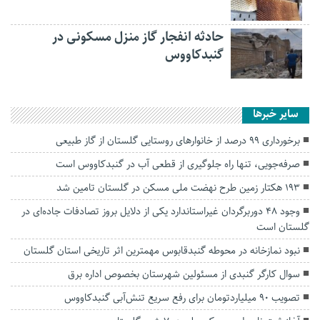
حادثه انفجار گاز منزل مسکونی در
گنبدکاووس
سایر خبرها
برخورداری ۹۹ درصد از خانوارهای روستایی گلستان از گاز طبیعی
صرفه‌جویی، تنها راه جلوگیری از قطعی آب در گنبدکاووس است
۱۹۳ هکتار زمین طرح نهضت ملی مسکن در گلستان تامین شد
وجود ۴۸ دوربرگردان غیراستاندارد یکی از دلایل بروز تصادفات جاده‌ای در
گلستان است
نبود نمازخانه در محوطه گنبدقابوس مهمترین اثر تاریخی استان گلستان
سوال کارگر گنبدی از مسئولین شهرستان بخصوص اداره برق
تصویب ۹۰ میلیاردتومان برای رفع سریع تنش‌آبی گنبدکاووس