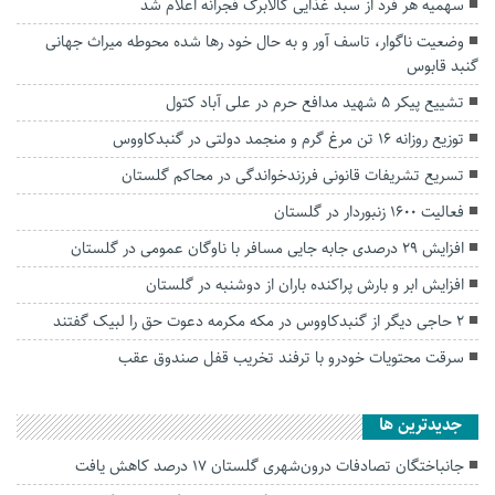
سهمیه هر فرد از سبد غذایی کالابرگ فجرانه اعلام شد
وضعیت ناگوار، تاسف آور و به حال خود رها شده محوطه میراث‌ جهانی
گنبد قابوس
تشییع پیکر ۵ شهید مدافع حرم در علی آباد کتول
توزیع روزانه ۱۶ تن مرغ گرم و منجمد دولتی در گنبدکاووس
تسریع تشریفات قانونی فرزندخواندگی در محاکم گلستان
فعالیت ۱۶۰۰ زنبوردار در گلستان
افزایش ۲۹ درصدی جابه جایی مسافر با ناوگان عمومی در گلستان
افزایش ابر و بارش پراکنده باران از دوشنبه در گلستان
۲ حاجی دیگر از گنبدکاووس در‌ مکه مکرمه دعوت حق را لبیک گفتند
سرقت محتویات خودرو با ترفند تخریب قفل صندوق عقب
جديدترين ها
جانباختگان تصادفات درون‌شهری گلستان ۱۷ درصد کاهش یافت