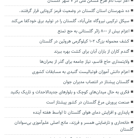
آغاز ثبت نام طرح مسکن ملی در ۷ شهر گلستان
ده شهرستان استان گلستان در وضعیت قرمز کرونایی قرار گرفتند.
سیکل ترکیبی نیروگاه علی‌آباد، گلستان را در تولید برق خودکفا می‌کند
اعزام بیش از ۸۰۰ زائر گلستانی به حج تمتع
کشف محموله بزرگ ۱۰۲ کیلوگرمی هروئین در گلستان
گندم کاران از باران آبان برای کشت بهره ببرند
ولایتمداری حاج قاسم، نیاز جامعه برای گذر از بحران‌ها
اعزام دانش آموزان فوتبالیست گنبدی به مسابقات کشوری
گلستان پیشتاز در انتصاب مدیران جوان
فکری به حال میدان‌‌های کوچک و بلوارهای جدیدالاحداث و تاریک بکنید
صنعت پرورش مرغ گلستان در کشور پیشتاز است
پایداری و افزایش دمای هوای گلستان تا اواسط هفته آینده
خانه‌داری و نارضایتی همسر و فرزند، مانع اصلی علم‌آموزی بی‌سوادان
گلستان