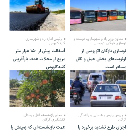
09 دی 1403
20 آذر 1403
معاون وزیر راه و شهرسازی، توسعه و
رئیس اداره راه و شهرسازی
نوسازی ناوگان اتوبوسی
گنبدکاووس
نوسازی ناوگان اتوبوسی از
آسفالت بیش از ۱۵۰ هزار متر
اولویت‌های بخش حمل و نقل
مربع از محلات هدف بازآفرینی
مسافر است
گنبدکاووس
19 آبان 1403
14 آبان 1403
رییس پلیس راهنمایی و رانندگی
معلم بازنشسته اهل روستای
گرگان
کفشگیری گرگان
اجرای طرح تشدید برخورد با
همت بازنشسته‌ای که زمینش را