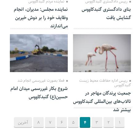
رییس دادگستری گنبدکاووس
نماینده مردم گنبدکاووس
بنای دادگستری گنبدکاووس
نماینده مجلس: مدیران، انجام
گشایش یافت
وظایف خود را بر دوش خیرین
می‌اندازند
10 مهر 1403
23 شهریور 1403
رییس اداره حفاظت محیط زیست
فعلا بصورت غیررسمی انجام شد
گنبدکاووس
شروع بکار غیررسمی میدان امام
جمعیت پرندگان مهاجر در
حسین(ع) گنبدکاووس
تالاب‌های بین‌المللی گنبدکاووس
بیشتر شد
1
2
3
4
5
6
7
8
آخرین