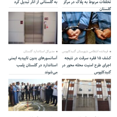
تخلفات مربوط به پلاک در مرکز
به گلستانی از انار تبدیل کرد
گلستان
10 آبان 1403
30 مهر 1403
فرمانده انتظامی شهرستان گنبدکاووس
مدیرکل استاندارد گلستان
کشف ۱۵ فقره سرقت در نتیجه
آسانسورهای بدون تاییدیه ایمنی
اجرای طرح امنیت محله محور در
استاندارد در گلستان پلمب
گنبدکاووس
می‌شوند
23 مهر 1403
23 مهر 1403