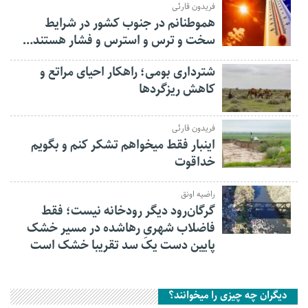
فریدون قارئی
هموطنانم در جنوب کشور در شرایط
سخت و ترس و استرس و فشار هستند…
شترداری بومی؛ راهکار احیای مراتع و
کاهش ریزگردها
فریدون قارئی
اینبار فقط میخواهم تشکر کنم و بگویم
خداقوت
راضیه اونق
گرگان‌رود دیگر رودخانه نیست؛ فقط
فاضلاب شهریِ رهاشده در مسیر خشک
پایین دست یک سد تقریبا خشک است
دیگران چه چیزی را میخوانند؟