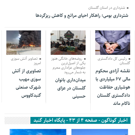
شترداری در استان گلستان
شترداری بومی؛ راهکار احیای مراتع و کاهش ریزگردها
31 خرداد 1405
31 خرداد 1405
31 فروردین 1405
رئیس کل دادگستری
روضه‌های خانگی هنوز
تصاویر آتش سوزی
گلستان
یکی از اصیل‌ترین
امروز
جلوه‌های عزاداری محرم
نقشه آزادی محکوم
تصاویری از آتش
به شمار می‌رود
مالی ۶۷ میلیاردی با
سوزی مهیب
میدان‌داری بانوان
هوشیاری حفاظت
شهرک صنعتی
گلستان در عزای
دادگستری گلستان
گنبدکاووس
حسینی
ناکام ماند
اخبار گوناگون - صفحه 4 از 43 - پایگاه اخبار گنبد