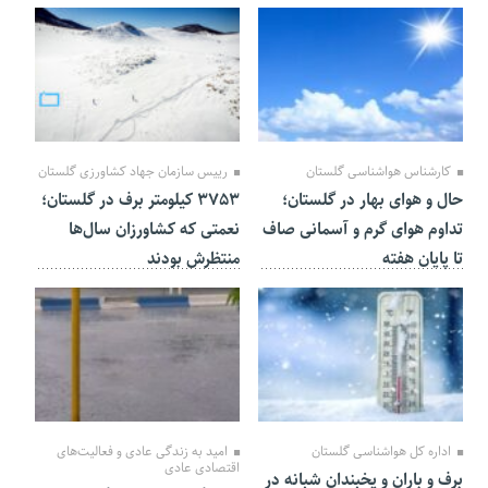
28 بهمن 1404
15 بهمن 1404
کارشناس هواشناسی گلستان
رییس سازمان جهاد کشاورزی گلستان
حال و هوای بهار در گلستان؛
۳۷۵۳ کیلومتر برف در گلستان؛
تداوم هوای گرم و آسمانی صاف
نعمتی که کشاورزان سال‌ها
تا پایان هفته
منتظرش بودند
30 دی 1404
23 شهریور 1404
اداره کل هواشناسی گلستان
امید به زندگی عادی و فعالیت‌های
اقتصادی عادی
برف و باران و یخبندان شبانه در