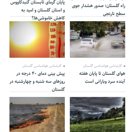
پایان گرمای تابستان گنبدکاووس
راه گلستان؛ صدور هشدار جوی
و استان گلستان و امید به
سطح نارنجی
کاهش خاموشی‌ها؟
23 شهریور 1404
23 تیر 1404
کارشناس هواشناسی گلستان
کارشناس هواشناسی گلستان
هوای گلستان تا پایان هفته
پیش بینی دمای ۴۰ درجه در
آینده سرد وبارانی است
روز‌های سه شنبه و چهارشنبه در
گلستان
03 تیر 1404
29 اردیبهشت 1404