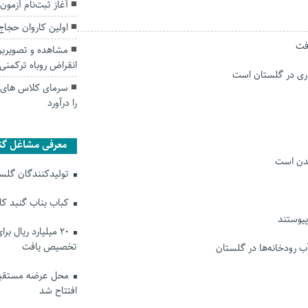
آغاز ثبت‌نام آزمون 
اولین کاروان حجاج 
مشاهده و تصویربر
انقراض روباه ترکمنی
سرمای کلاس های د
را درآورد
معرفی مشاغل گن
شدن است
تولیدکنندگان گلستا
کباب بناب گنبد ک
۲۰ میلیارد ریال ب
تخصیص یافت
ب رودخانه‌ها در گلستان
محل عرضه مستقیم
افتتاح شد