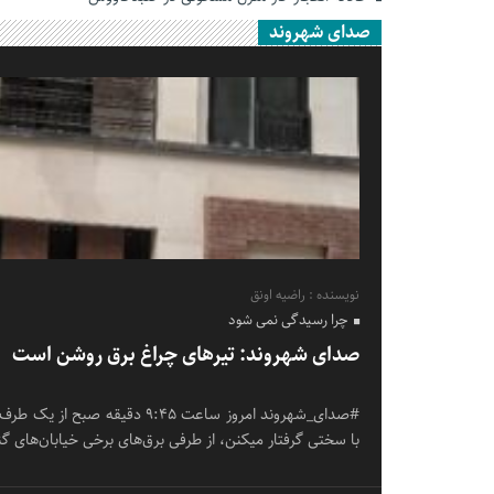
صدای شهروند
نویسنده : راضیه اونق
چرا رسیدگی نمی شود
صدای شهروند: تیرهای چراغ برق روشن است
#صدای_شهروند امروز ساعت ۹:۴۵ دق
با سختی گرفتار میکنن، از طرفی برق‌های برخی خیابان‌های 