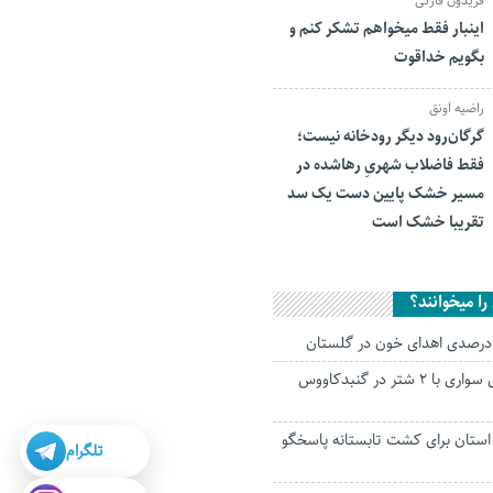
فریدون قارئی
اینبار فقط میخواهم تشکر کنم و
بگویم خداقوت
راضیه اونق
گرگان‌رود دیگر رودخانه نیست؛
فقط فاضلاب شهریِ رهاشده در
مسیر خشک پایین دست یک سد
تقریبا خشک است
ا میخوانند؟
تصادف دو خودروی سواری با ۲ شتر در گنبدکاووس
ستان برای کشت تابستانه پاسخگو
تلگرام