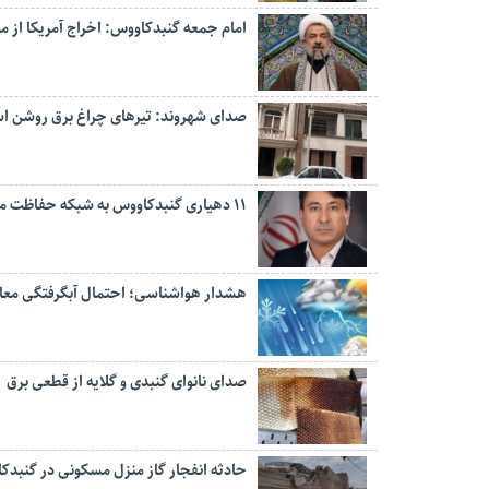
امام جمعه گنبدکاووس: اخراج آمریکا از 
صدای شهروند: تیرهای چراغ برق روشن 
۱۱ دهیاری گنبدکاووس به شبکه حفاظت مردمی منابع طبیعی پیوستند
هشدار هواشناسی؛ احتمال آبگرفتگی معابر 
صدای نانوای گنبدی و گلایه از قطعی برق
حادثه انفجار گاز منزل مسکونی در گنبدک