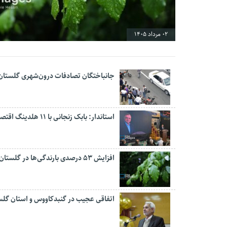
02 مرداد 1405
جانباختگان تصادفات درون‌شهری گلستان ۱۷ درصد کاهش یاف
استاندار: بابک زنجانی با ۱۱ هلدینگ اقتصادی پیگیر سرمایه‌گذاری در گلستان است
افزایش ۵۳ درصدی بارندگی‌ها در گلستان
اتفاقی عجیب در‌ گنبدکاووس و استان گلس