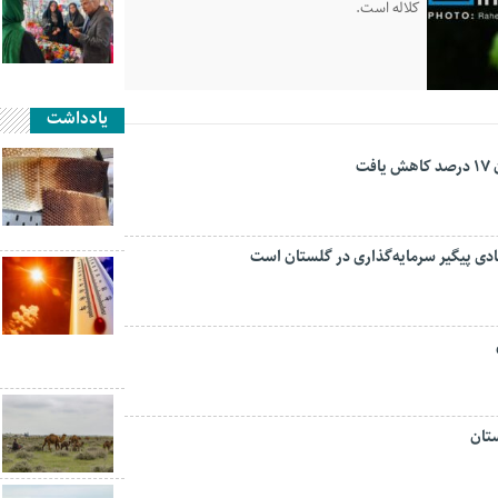
کلاله است.
یادداشت
ت
تان