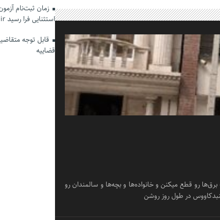
زمان ثبت‌نام آزمو
استثنایی فرا رسید hrtc.ir
قابل توجه متقاضیان
قضاییه
یقه صبح از یک طرف برق‌ها رو قطع میکنن و خانواده‌ها و بچه‌ها و سالمندان رو
گنبدکاووس در طول روز روشن