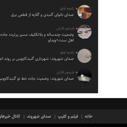
راضیه اونق
صدای نانوای گنبدی و گلایه از قطعی برق
فریدون قارئی
وضعیت چندساله و بلاتکلیف مسیر پرتردد جاده 
اهل سنت+ویدئو
راضیه اونق
صدای شهروند: شهرداری گنبدکاووس بر روند اجر
فریدون قارئی
صدای شهروند: وضعیت جاده خط نو گنبدکاوو
خانه
فیلم و کلیپ
صدای شهروند
کانال خبرها