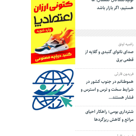
تولیدکنندگان گلستان: ما
هستیم، اگر بازار باشد
راضیه اونق
صدای نانوای گنبدی و گلایه از
قطعی برق
فریدون قارئی
هموطنانم در جنوب کشور در
شرایط سخت و ترس و استرس و
فشار هستند…
شترداری بومی؛ راهکار احیای
مراتع و کاهش ریزگردها