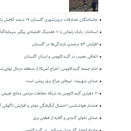
جانباختگان تصادفات درون‌شهری گلستان ۱۷ درصد کاهش یافت
استاندار: بابک زنجانی با ۱۱ هلدینگ اقتصادی پیگیر سرمایه‌گذاری در گلستان است
افزایش ۵۳ درصدی بارندگی‌ها در گلستان
اتفاقی عجیب در‌ گنبدکاووس و استان گلستان
امام جمعه گنبدکاووس: اخراج آمریکا از منطقه درحال نهایی‌
صدای شهروند: تیرهای چراغ برق روشن است
۱۱ دهیاری گنبدکاووس به شبکه حفاظت مردمی منابع طبیعی پیوستند
هشدار هواشناسی؛ احتمال آبگرفتگی معابر و افزایش ناگهانی آ
صدای نانوای گنبدی و گلایه از قطعی برق
حادثه انفجار گاز منزل مسکونی در گنبدکاووس