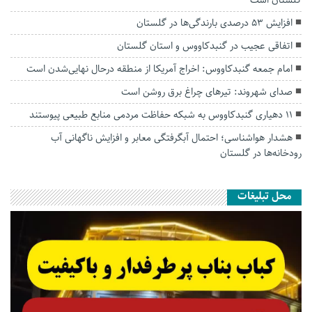
گلستان است
افزایش ۵۳ درصدی بارندگی‌ها در گلستان
اتفاقی عجیب در‌ گنبدکاووس و استان گلستان
امام جمعه گنبدکاووس: اخراج آمریکا از منطقه درحال نهایی‌شدن است
صدای شهروند: تیرهای چراغ برق روشن است
۱۱ دهیاری گنبدکاووس به شبکه حفاظت مردمی منابع طبیعی پیوستند
هشدار هواشناسی؛ احتمال آبگرفتگی معابر و افزایش ناگهانی آب
رودخانه‌ها در گلستان
محل تبلیغات