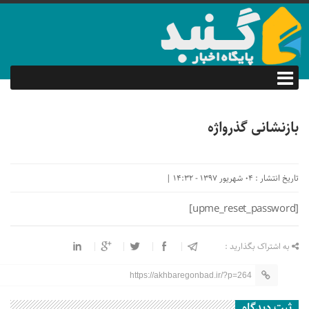
بازنشانی گذرواژه
تاریخ انتشار : 04 شهریور 1397 - 14:32 |
[upme_reset_password]
به اشتراک بگذارید :
https://akhbaregonbad.ir/?p=264
ثبت دیدگاه