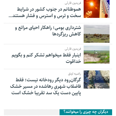
فریدون قارئی
هموطنانم در جنوب کشور در شرایط
سخت و ترس و استرس و فشار هستند…
شترداری بومی؛ راهکار احیای مراتع و
کاهش ریزگردها
فریدون قارئی
اینبار فقط میخواهم تشکر کنم و بگویم
خداقوت
راضیه اونق
گرگان‌رود دیگر رودخانه نیست؛ فقط
فاضلاب شهریِ رهاشده در مسیر خشک
پایین دست یک سد تقریبا خشک است
دیگران چه چیزی را میخوانند؟