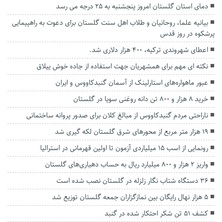
دمای استان گلستان امروز پنجشنبه به ۲۵ درجه می رسد
بیانیه علما، روحانیان و طلاب اهل سنت گلستان برای دعوت به راهپیمایی
پرشکوه در روز قدس
اعطای شهروندی ترکیه، 400 هزار دلاری شد.
نکته ای مهم برای همشهریان جهت استفاده از جاده خوش ییلاق
عبور ماهواره‌های استارلینک از آسمان گنبدکاووس و ایران
خرید ۸ هزار و ۸۰۰ تن دانه روغنی سویا در گلستان
ناراحتی مردم گنبدکاووس از مبالغ کلان برای صدور پروانه ساختمانی
۱۹ هزار متر مربع از محور‌های شرق گلستان لکه گیری شد
رونمایی از اسب ١۵ میلیاردی آزمون تا اولین قهرمانی در استرالیا
واریز ۲ هزار و ۸۰۰ میلیارد ریال به حساب دهیاری‌های گلستان
۳۶ دستگاه شتاب نگار زلزله در گلستان نصب شده است
۵ هزار نهال رایگان بین نمازگزاران جمعه گلستان توزیع شد
کشف ۵۱ تن شکر احتکار شده در گنبد