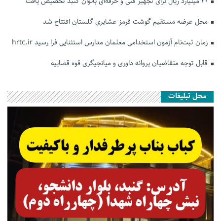
۲۰ میلیارد ریال برای تجهیز فنی و حرفه‌ای بانوان گنبد تخصیص یافت
محل عرضه مستقیم گوشت قرمز عشایری گلستان افتتاح شد
زمان ثبت‌نام آزمون استخدامی معلمان مدارس استثنایی فرا رسید hrtc.ir
قابل توجه متقاضیان پروانه داوری و میانجیگری قوه قضاییه
محل تبلیغات