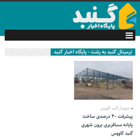
ترمینال گنبد به رشت - پایگاه اخبار گنبد
21 آبان 1401
شهردار گنبد کاووس
پیشرفت ۴۰ درصدی ساخت
پایانه مسافربری برون شهری
گنبد کاووس