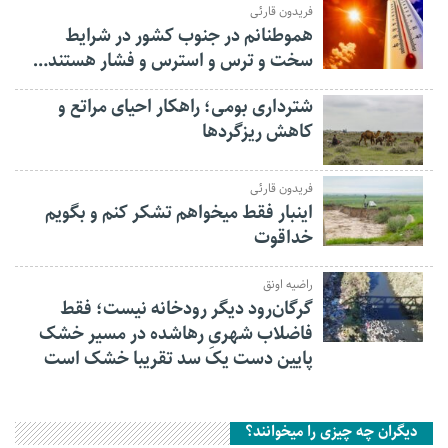
فریدون قارئی
هموطنانم در جنوب کشور در شرایط
سخت و ترس و استرس و فشار هستند…
شترداری بومی؛ راهکار احیای مراتع و
کاهش ریزگردها
فریدون قارئی
اینبار فقط میخواهم تشکر کنم و بگویم
خداقوت
راضیه اونق
گرگان‌رود دیگر رودخانه نیست؛ فقط
فاضلاب شهریِ رهاشده در مسیر خشک
پایین دست یک سد تقریبا خشک است
دیگران چه چیزی را میخوانند؟