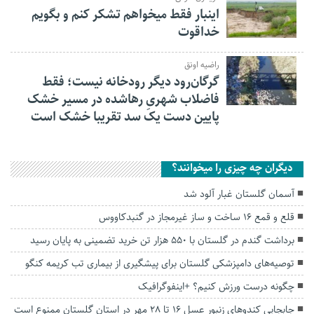
اینبار فقط میخواهم تشکر کنم و بگویم
خداقوت
راضیه اونق
گرگان‌رود دیگر رودخانه نیست؛ فقط
فاضلاب شهریِ رهاشده در مسیر خشک
پایین دست یک سد تقریبا خشک است
دیگران چه چیزی را میخوانند؟
آسمان گلستان غبار آلود شد
قلع و قمع ۱۶ ساخت و ساز غیرمجاز در گنبدکاووس
برداشت گندم در گلستان با ۵۵۰ هزار تن خرید تضمینی به پایان رسید
توصیه‌های دامپزشکی گلستان برای پیشگیری از بیماری تب کریمه کنگو
چگونه درست ورزش کنیم؟ +اینفوگرافیک
جابجایی کندو‌های زنبور عسل ۱۶ تا ۲۸ مهر در استان گلستان ممنوع است