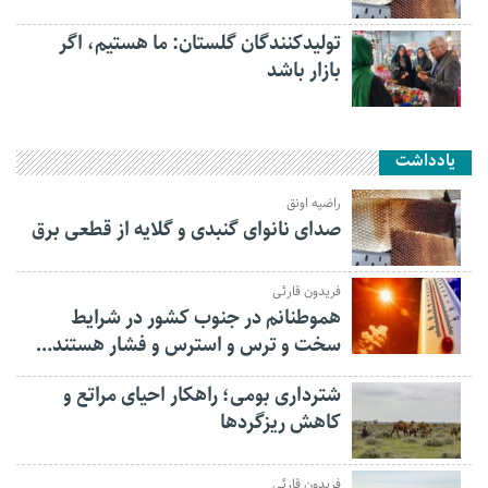
تولیدکنندگان گلستان: ما هستیم، اگر
بازار باشد
یادداشت
راضیه اونق
صدای نانوای گنبدی و گلایه از قطعی برق
فریدون قارئی
هموطنانم در جنوب کشور در شرایط
سخت و ترس و استرس و فشار هستند…
شترداری بومی؛ راهکار احیای مراتع و
کاهش ریزگردها
فریدون قارئی