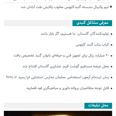
تیم والیبال نشسته گنبدکاووس مغلوب پالایش نفت آبادان شد
معرفی مشاغل گنبدی
تولیدکنندگان گلستان: ما هستیم، اگر بازار باشد
کباب بناب گنبد کاووس
۲۰ میلیارد ریال برای تجهیز فنی و حرفه‌ای بانوان گنبد تخصیص یافت
محل عرضه مستقیم گوشت قرمز عشایری گلستان افتتاح شد
زمان ثبت‌نام آزمون استخدامی معلمان مدارس استثنایی فرا رسید hrtc.ir
قابل توجه متقاضیان پروانه داوری و میانجیگری قوه قضاییه
محل تبلیغات