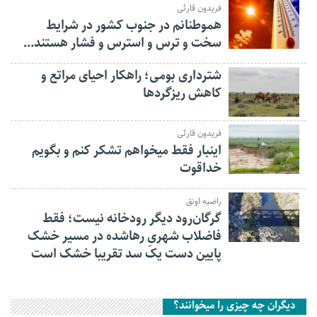
فریدون قارئی
هموطنانم در جنوب کشور در شرایط
سخت و ترس و استرس و فشار هستند…
شترداری بومی؛ راهکار احیای مراتع و
کاهش ریزگردها
فریدون قارئی
اینبار فقط میخواهم تشکر کنم و بگویم
خداقوت
راضیه اونق
گرگان‌رود دیگر رودخانه نیست؛ فقط
فاضلاب شهریِ رهاشده در مسیر خشک
پایین دست یک سد تقریبا خشک است
دیگران چه چیزی را میخوانند؟