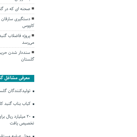
صحنه ای که در گن
دستگیری سارقان ک
کاووس
پروژه فاضلاب گنبد
می‌رسد
گلستان
معرفی مشاغل گن
تولیدکنندگان گلستا
کباب بناب گنبد ک
۲۰ میلیارد ریال ب
تخصیص یافت
محل عرضه مستقیم