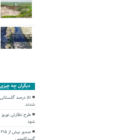
دیگران چه چیزی ر
۵۱ درصد گلستانی
شدند
طرح نظارتی نوروز 
شود
ص
گنبدکاووس