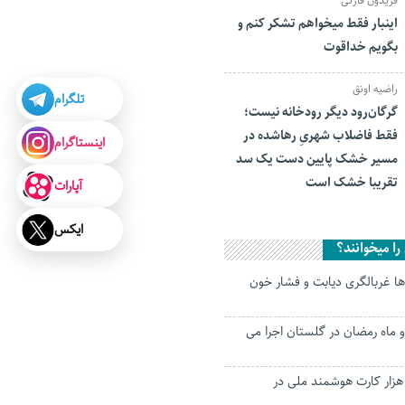
فریدون قارئی
اینبار فقط میخواهم تشکر کنم و
بگویم خداقوت
راضیه اونق
تلگرام
گرگان‌رود دیگر رودخانه نیست؛
فقط فاضلاب شهریِ رهاشده در
اینستاگرام
مسیر خشک پایین دست یک سد
تقریبا خشک است
آپارات
ایکس
ا میخوانند؟
‌ها غربالگری دیابت و فشار خون
و ماه رمضان در گلستان اجرا می
دور بیش از ۲۱۵ هزار کارت هوشمند ملی در