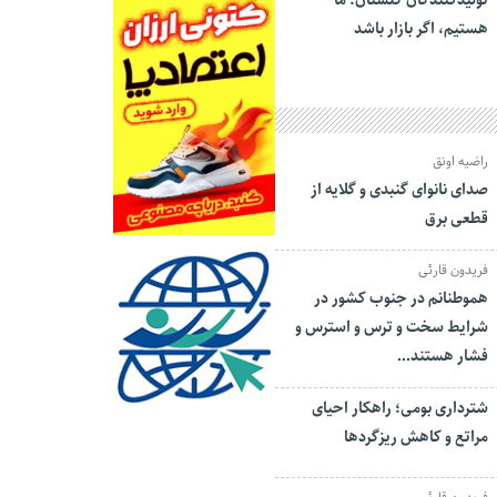
تولیدکنندگان گلستان: ما
هستیم، اگر بازار باشد
راضیه اونق
صدای نانوای گنبدی و گلایه از
قطعی برق
فریدون قارئی
هموطنانم در جنوب کشور در
شرایط سخت و ترس و استرس و
فشار هستند…
شترداری بومی؛ راهکار احیای
مراتع و کاهش ریزگردها