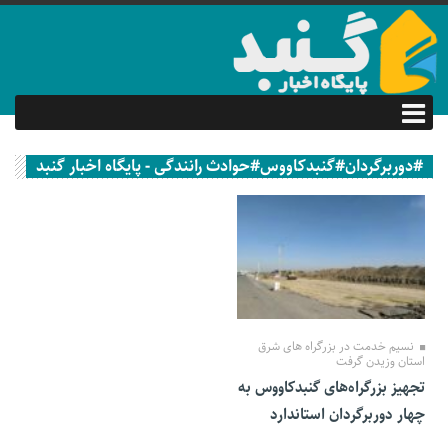
#دوربرگردان#گنبدکاووس#حوادث رانندگی - پایگاه اخبار گنبد
22 آبان 1399
نسیم خدمت در بزرگراه های شرق
استان وزیدن گرفت
تجهیز بزرگراه‌های گنبدکاووس به
چهار دوربرگردان‌ استاندارد