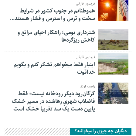
فریدون قارئی
هموطنانم در جنوب کشور در شرایط
سخت و ترس و استرس و فشار هستند…
شترداری بومی؛ راهکار احیای مراتع و
کاهش ریزگردها
فریدون قارئی
اینبار فقط میخواهم تشکر کنم و بگویم
خداقوت
راضیه اونق
گرگان‌رود دیگر رودخانه نیست؛ فقط
فاضلاب شهریِ رهاشده در مسیر خشک
پایین دست یک سد تقریبا خشک است
دیگران چه چیزی را میخوانند؟