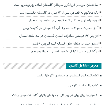
ساختمان خیرساز غربالگری سرطان گلستان آماده بهره‌برداری است
یک محکوم به قصاص پس از ۱۲ سال در گلستان بخشیده شد
بهبود راه‌های روستایی گنبدکاووس در سایه دولت وفاق
آغاز عملیات حفر ۳ حلقه چاه آب آشامیدنی در گنبدکاووس
افزایش ۶۲ درصدی صادرات استان گلستان در سه ماهه امسال
امیدی سبز در بیابان های خشک گنبدکاووس +فیلم
بازگشایی مسیر ارتباطی خواجه نفس به دریا؛ به زودی
معرفی مشاغل گنبدی
تولیدکنندگان گلستان: ما هستیم، اگر بازار باشد
کباب بناب گنبد کاووس
۲۰ میلیارد ریال برای تجهیز فنی و حرفه‌ای بانوان گنبد تخصیص یافت
محل عرضه مستقیم گوشت قرمز عشایری گلستان افتتاح شد