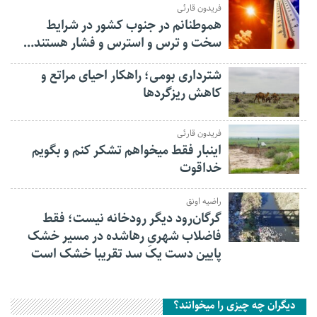
فریدون قارئی
هموطنانم در جنوب کشور در شرایط
سخت و ترس و استرس و فشار هستند…
شترداری بومی؛ راهکار احیای مراتع و
کاهش ریزگردها
فریدون قارئی
اینبار فقط میخواهم تشکر کنم و بگویم
خداقوت
راضیه اونق
گرگان‌رود دیگر رودخانه نیست؛ فقط
فاضلاب شهریِ رهاشده در مسیر خشک
پایین دست یک سد تقریبا خشک است
دیگران چه چیزی را میخوانند؟