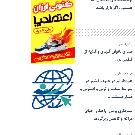
تولیدکنندگان گلستان: ما
هستیم، اگر بازار باشد
راضیه اونق
صدای نانوای گنبدی و گلایه از
قطعی برق
فریدون قارئی
هموطنانم در جنوب کشور در
شرایط سخت و ترس و استرس و
فشار هستند…
شترداری بومی؛ راهکار احیای
مراتع و کاهش ریزگردها