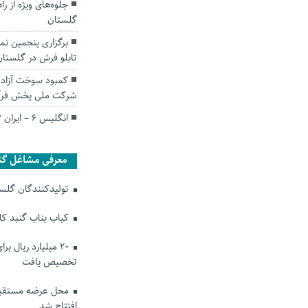
گلستان
برگزاری پنجمین 
تابلو فرش در گلستان
کمبود سوخت آزاد د
شرکت ملی پخش فرآور
انگلیس 6 – ایران 2: از قطر هم بدتر بودیم!
معرفی مشاغل گن
تولیدکنندگان گلستا
کباب بناب گنبد ک
۲۰ میلیارد ریال ب
تخصیص یافت
محل عرضه مستقیم
افتتاح شد