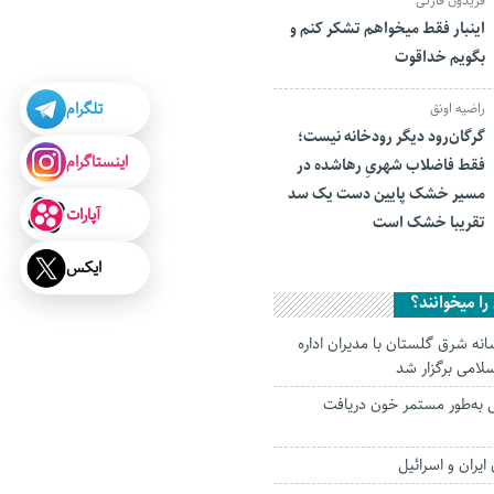
فریدون قارئی
اینبار فقط میخواهم تشکر کنم و
بگویم خداقوت
تلگرام
راضیه اونق
گرگان‌رود دیگر رودخانه نیست؛
اینستاگرام
فقط فاضلاب شهریِ رهاشده در
مسیر خشک پایین دست یک سد
آپارات
تقریبا خشک است
ایکس
ا میخوانند؟
 شرق گلستان با مدیران اداره
لامی برگزار شد
تانی به‌طور مستمر خون دریافت
یران و اسرائیل