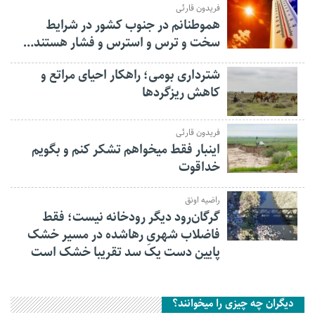
فریدون قارئی
هموطنانم در جنوب کشور در شرایط
سخت و ترس و استرس و فشار هستند…
شترداری بومی؛ راهکار احیای مراتع و
کاهش ریزگردها
فریدون قارئی
اینبار فقط میخواهم تشکر کنم و بگویم
خداقوت
راضیه اونق
گرگان‌رود دیگر رودخانه نیست؛ فقط
فاضلاب شهریِ رهاشده در مسیر خشک
پایین دست یک سد تقریبا خشک است
دیگران چه چیزی را میخوانند؟