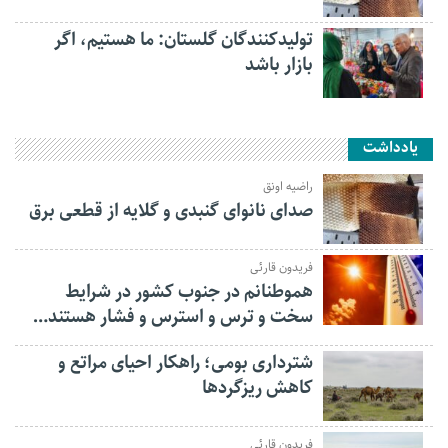
تولیدکنندگان گلستان: ما هستیم، اگر
بازار باشد
یادداشت
راضیه اونق
صدای نانوای گنبدی و گلایه از قطعی برق
فریدون قارئی
هموطنانم در جنوب کشور در شرایط
سخت و ترس و استرس و فشار هستند…
شترداری بومی؛ راهکار احیای مراتع و
کاهش ریزگردها
فریدون قارئی