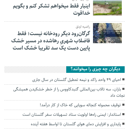
اینبار فقط میخواهم تشکر کنم و بگویم
خداقوت
راضیه اونق
گرگان‌رود دیگر رودخانه نیست؛ فقط
فاضلاب شهریِ رهاشده در مسیر خشک
پایین دست یک سد تقریبا خشک است
دیگران چه چیزی را میخوانند؟
احیای ۴۹ واحد راکد و نیمه تعطیل گلستان در سال جاری
باران، سه تالاب بین‌المللی گنبدکاووس را از خطر خشکیدن همیشگی
نجات داد
توقیف محموله کنجاله سویایی که خاک از کار درآمد!
استاندار: ایمنی راه‌ها اولویت ستاد تسهیلات سفر گلستان است
پایداری و افزایش دمای هوای گلستان تا اواسط هفته آینده