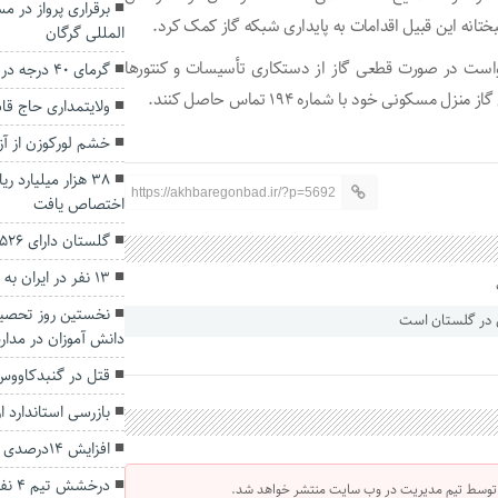
برقراری پرواز در مس
انه این قبیل اقدامات به پایداری شبکه گاز کمک کرد.
المللی گرگان
واست در صورت قطعی گاز از دستکاری تأسیسات و کنتورها
گرمای ۴۰ درجه در انتظار گلستانی‌ها
ونی خود با شماره 194 تماس حاصل کنند.
ولایتمداری حاج قاس
خشم لورکوزن از آز
۳۸ هزار میلیارد 
https://akhbaregonbad.ir/?p=5692
اختصاص یافت
گلستان دارای ۵۲۶ جانباز زیر ۲۵ درصد است
۱۳ نفر در ایران به تب کریمه کنگو مبتلا شدند.
دانش آموزان در مدا
قتل در گنبدکاووس
بازرسی استاندارد ا
افزایش ۱۴درصدی آمار سرقت در استان گلستان
درخش
 توسط تیم مدیریت در وب سایت منتشر خواهد شد.