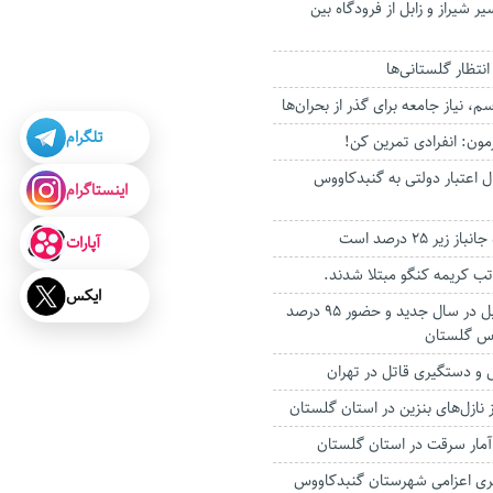
یر شیراز و زابل از فرودگاه بین
م، نیاز جامعه برای گذر از بحران‌ها
تلگرام
مون: انفرادی تمرین کن!
ریال اعتبار دولتی به گنبدکاووس
اینستاگرام
آپارات
ایکس
نخستین روز تحصیل در سال جدید و حضور ۹۵ درصد
رس گلستان
 و دستگیری قاتل در تهران
ز نازل‌های بنزین در استان گلستان
ش تیم 4 نفری اعزامی شهرستان گنبدکاووس