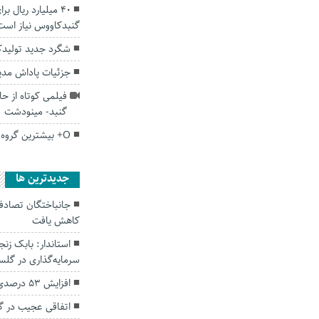
۴۰ میلیارد ریال ب
گنبدکاووس نیاز است
شگرد جدید تولیدکن
جزئیات پاداش مد
فیلمی کوتاه از حا
گنبد- مینودشت
O+ بیشترین گروه خونی اهدایی در گلستان
جديدترين ها
کاهش یافت
سرمایه‌گذاری در گل
افزایش ۵۳ درصدی بارندگی‌ها در گلستان
اتفاقی عجیب در‌ 