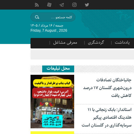
جمعه / ۱۶ مرداد / ۱۴۰۵
Friday, 7 August , 2026
یادداشت
گردشگری
معرفی مشاغل
محل تبلیغات
جانباختگان تصادفات
درون‌شهری گلستان ۱۷ درصد
کاهش یافت
استاندار: بابک زنجانی با ۱۱
هلدینگ اقتصادی پیگیر
سرمایه‌گذاری در گلستان است