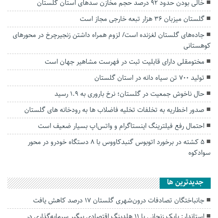
خالی بودن حدود ۹۲ درصد حجم مخازن سد‌های استان گلستان
گلستان میزبان ۳۶ هزار تبعه خارجی مجاز است
جاده‌های گلستان لغزنده است/ لزوم همراه داشتن زنجیرچرخ در محور‌های
کوهستانی
مختومقلی دارای قابلیت ثبت در فهرست مشاهیر جهان است
تولید ۷۰۰ تن سیاه دانه در استان گلستان
حال ناخوش جمعیت در گلستان؛ نرخ باروری به ۱.۹ رسید
صدور اخطاریه به تخلفات تخلیه فاضلاب ها به رودخانه های گلستان
احتمال رفع فیلترینگ اینستاگرام و واتس‌اپ بسیار ضعیف است
۵ کشته در برخورد اتوبوس گنبدکاووس با ۸ دستگاه خودرو در محور
سوادکوه
جديدترين ها
جانباختگان تصادفات درون‌شهری گلستان ۱۷ درصد کاهش یافت
استاندار: بابک زنجانی با ۱۱ هلدینگ اقتصادی پیگیر سرمایه‌گذاری در