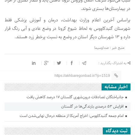
سبب می‌شود سرعت انتقال ویروس کرونا کاهش یابد و شمار کمتری از افراد
در بیمارستان‌ها بستری شوند.
براساس آخرین اعلام وزارت بهداشت، درمان و آموزش پزشکی فقط
شهرستان گنبدکاووس به لحاظ شیوع کرونا در وضع عادی و آبی رنگ قرار
دارد و ۱۳ شهرستان دیگر استان در وضع به نسبت پرخطر زرد هستند.
منبع خبر : صداوسیما
به اشتراک بگذارید :
https://akhbaregonbad.ir/?p=1519
اخبار مشابه
جانباختگان تصادفات درون‌شهری گلستان ۱۷ درصد کاهش یافت
افزایش ۵۳ درصدی بارندگی‌ها در گلستان
امام جمعه گنبدکاووس: اخراج آمریکا از منطقه درحال نهایی‌شدن است
ثبت دیدگاه