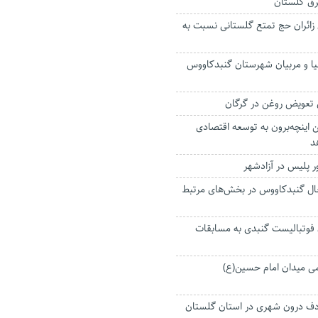
رق گلستان
 درصدی زائران حج تمتع گلستانی نسبت به
لیا و مربیان شهرستان گنبدکاووس
عویض روغن در گرگان
هن اینچه‌برون به توسعه اقتصادی
د
 پلیس در آزادشهر
تغال گنبدکاووس در بخش‌های مرتبط
 فوتبالیست گنبدی به مسابقات
ی میدان امام حسین(ع)