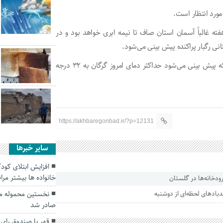
ه مورد انتظار است.
ه غالباً آسمان استان صاف تا نیمه ابری خواهد بود و در
ی رگبار پراکنده پیش بینی می‌شود.
وی افزود: دمای حداقل صبح امروز گرگان ۲۱ درجه ثبت شد که پیش بینی می‌شود حداکثر دمای امروز گرگان به ۳۲ درجه
https://akhbaregonbad.ir/?p=12131
سایر خبرها
افزایش ابتلای کودک
خانواده ها بیشتر مرا
ودخانه‌ها در گلستان
نخستین محموله می
باد‌های لحظه‌ای از دوشنبه
صادر شد
قهر با صندوق رای،