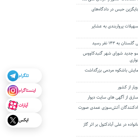
 رای جایگزین حبس در دادگاه‌های
ل تسهیلات پرواربندی به عشایر
ان به ۱۴۳ نفر رسید
ضو جدید شورای شهر گنبدکاووس
واری
همایش باشکوه مردمی بزرگداشت
تلگرام
اینستاگرام
ارق از آگهی های سایت دیوار
آپارات
جادکنندگان آتش‌سوزی عمدی صورت
ایکس
خانواده در علی آبادکتول بر اثر گاز