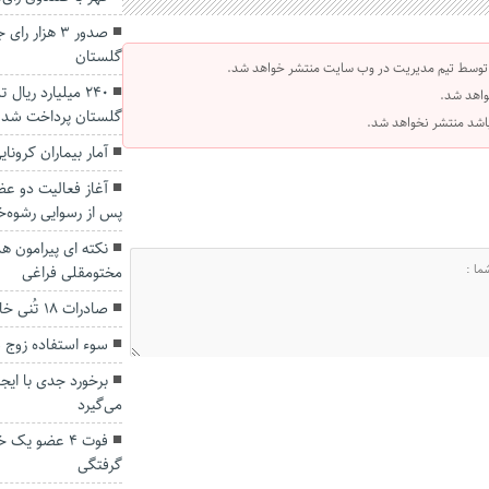
صدور ۳ هزار
گلستان
 توسط تیم مدیریت در وب سایت منتشر خواهد شد.
۲۴۰ میلیارد ریا
واهد شد.
گلستان پرداخت شد
 باشد منتشر نخواهد شد.
آمار بیماران کرونایی گلست
آغاز فعالیت دو ع
پس از رسوایی رشوه‌خ
نکته ای پیرامون 
مختومقلی فراغی
صادرات ۱۸ تُنی خاویار از کشور
سوء استفاده زوج س
برخورد جدی با ای
می‌گیرد
فوت ۴ عضو یک 
گرفتگی