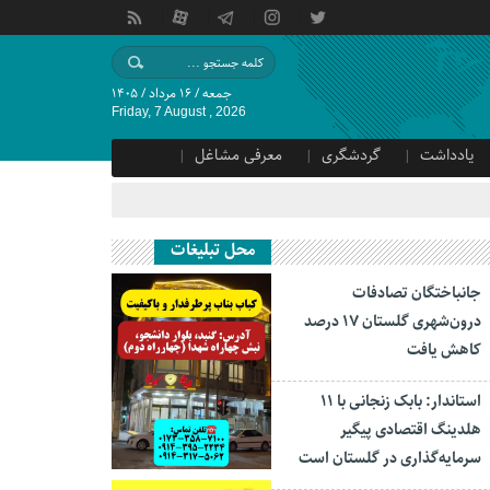
جمعه / ۱۶ مرداد / ۱۴۰۵
Friday, 7 August , 2026
یادداشت
گردشگری
معرفی مشاغل
محل تبلیغات
جانباختگان تصادفات
درون‌شهری گلستان ۱۷ درصد
کاهش یافت
استاندار: بابک زنجانی با ۱۱
هلدینگ اقتصادی پیگیر
سرمایه‌گذاری در گلستان است