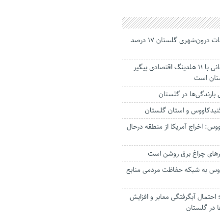
جانباختگان تصادفات درون‌شهری گلستان ۱۷ درصد
استاندار: بابک زنجانی با ۱۱ هلدینگ اقتصادی پیگیر
ستان است
گنبدکاووس و استان گلستان
وس: اخراج آمریکا از منطقه درحال
رهای چراغ برق روشن است
اووس به شبکه حفاظت مردمی منابع
حتمال آبگرفتگی معابر و افزایش
ا در گلستان