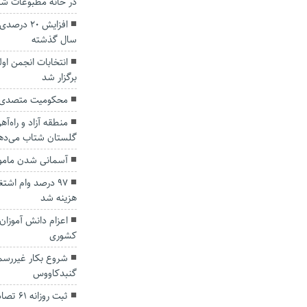
در خانه مطبوعات ش
افزایش ۲۰
سال گذشته
انتخابات انجمن او
برگزار شد
محکومیت متصدی ت
منطقه آزاد و راه‌آ
گلستان شتاب می‌ده
آسمانی شدن مامور
۹۷ درصد وام اش
هزینه شد
اعزام دانش آموزان
کشوری
شروع بکار غیررسم
گنبدکاووس
ثبت روزانه ۶۱ تصادف درون شهری در استان گلستان