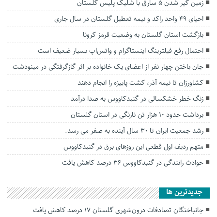
زمین گیر شدن ۵ سارق با شلیک پلیس گلستان
احیای ۴۹ واحد راکد و نیمه تعطیل گلستان در سال جاری
بازگشت استان گلستان به وضعیت قرمز کرونا
احتمال رفع فیلترینگ اینستاگرام و واتس‌اپ بسیار ضعیف است
جان باختن چهار نفر از اعضای یک خانواده بر اثر گازگرفتگی در مینودشت
کشاورزان تا نیمه آذر، کشت پاییزه را انجام دهند
زنگ خطر خشکسالی در گنبدکاووس به صدا درآمد
برداشت حدود ۱۰ هزار تن نارنگی در استان گلستان
رشد جمعیت ایران تا ۳۰ سال آینده به صفر می رسد.
متهم ردیف اول قطعی این روزهای برق در گنبدکاووس
حوادث رانندگی در گنبدکاووس ۳۶ درصد کاهش یافت
جديدترين ها
جانباختگان تصادفات درون‌شهری گلستان ۱۷ درصد کاهش یافت