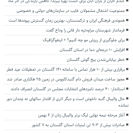
گندم کاران از باران آبان برای کشت بهره ببرند/ کاهش بارندگی در آذر ماه
ممنوعیت اشتغال مشمولان غایب در سازمان‌های دولتی و خصوصی
هموندی فرهنگی ایران و ترکمنستان، بهترین زمان گسترش پیوندها است
فرماندار شهرستان مراوه‌تپه دار فانی را وداع گفت
برای جلوگیری از ریزش مو چه کنیم؟ + اینفوگرافیک
افزایش ۱۰ درجه‌ای دما در استان گلستان
خطر بیابانی‌شدن بیخ گوش گلستان
برقراری بیش از ۱۰ هزار تماس با سامانه ۱۴۱ گلستان در تعطیلات عید فطر
مجوز ساخت میدان فروش دام گنبدکاووس در زمین ۲۵ هکتاری صادر شد
استاندار: ۴۰ درصد نامزدهای انتخابات مجلس در گلستان انصراف دادند
حال والیبال گنبد ناخوش است و دیگر اثری از اقتدار سالهای نه چندان دور
نمانده
آغاز مرحله نیمه نهایی لیگ برتر والیبال زنان از ۶ بهمن
صادرات بیش از ۹۰۳ تن لبنیات استان گلستان به ۷ کشور