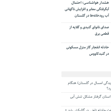
هشدار هواشناسی؛ احتمال
آبگرفتگی معابر و افزایش ناگهانی
آب رودخانه‌ها در گلستان
صدای نانوای گنبدی و گلایه از
قطعی برق
حادثه انفجار گاز منزل مسکونی
در گنبدکاووس
 مارگزیدگی امسال در گلستان/ هنگام
رد؟
استان گرفتار مشکل تنش آبی
عث حادثه تلخی در گالیکش شد +