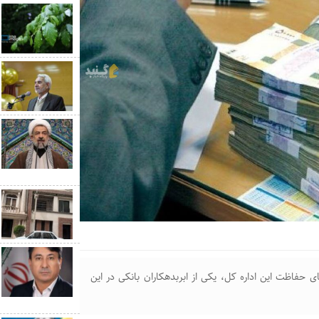
حفاظت این اداره کل، یکی از ابربدهکاران بانکی در این