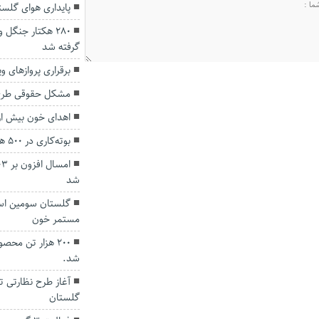
پایداری هوای گلست
۲۸۰ هکتار جنگل
گرفته شد
برقراری پرواز‌های و
مشکل حقوقی طرح 
اهدای خون بیش از ۱۳ هزار نفر در استان گلس
بوته‌کاری در ۵۰۰ هکتار از مراتع گنبدکاووس آغاز شد
شد
گلستان سومین اس
مستمر خون
۲۰۰ هزار تن مح
شد.
آغاز طرح نظارتی تع
گلستان