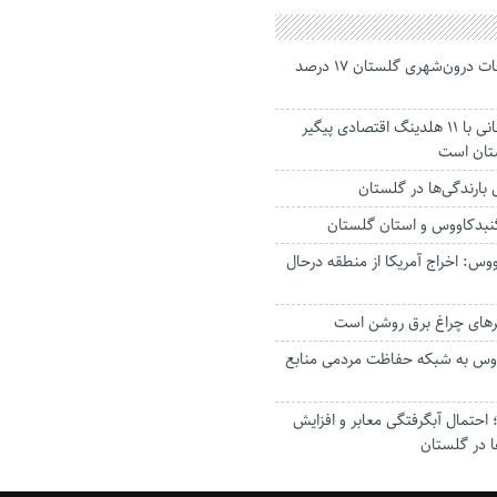
جانباختگان تصادفات درون‌شهری گلستان ۱۷ درصد
استاندار: بابک زنجانی با ۱۱ هلدینگ اقتصادی پیگیر
ستان است
گنبدکاووس و استان گلستان
وس: اخراج آمریکا از منطقه درحال
رهای چراغ برق روشن است
اووس به شبکه حفاظت مردمی منابع
حتمال آبگرفتگی معابر و افزایش
ا در گلستان