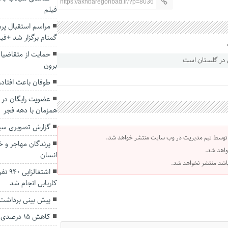
https://akhbaregonbad.ir/?p=8036
فیلم
مراسم استقبال پر
گمنام برگزار شد +فی
حمایت از متقاضیان
برون
طوفان باعث افتاد
عضویت رایگان در 
همزمان با دهه فجر
گزارش تصویری سی
 توسط تیم مدیریت در وب سایت منتشر خواهد شد.
پرندگان مهاجر و خط
واهد شد.
انسان
 باشد منتشر نخواهد شد.
اشتغا
کاریابی انجام شد
پیش بینی برداشت ۱۰۰هزار تُن پرتقال در گلست
کاهش ۱۵ درصدی جوجه ریزی در گلستان