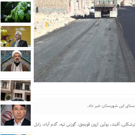
لی، آقبند، بوئین ازون قویجق، گوزنی تپه، گدم آباد، زابل