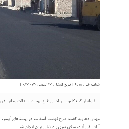
شناسه خبر : 6598 | تاریخ انتشار : 27 اسفند 1401 - 0:27 |
فرماندار گنبدکاووس از اجرای طرح نهضت آسفالت معابر ۱۰ روستای این شهرستان خبر داد.
مهدی دهرویه گفت: طرح نهضت آسفالت در روستا‌های آیتمر، ترشک
آباد، تقی آباد، سلاق نوری و داشلی برون انجام شد.