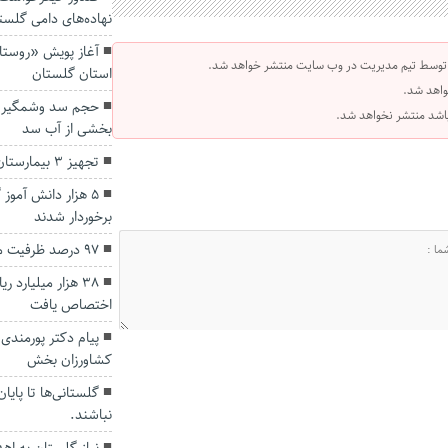
نهاده‌های دامی گلست
آغاز پویش «روستای
 توسط تیم مدیریت در وب سایت منتشر خواهد شد.
استان گلستان
واهد شد.
 باشد منتشر نخواهد شد.
بخشی از آب سد
تجهیز ۳ بیمارستان استان گلستان به دستگاه MRI
۵ هزار دانش آموز
برخوردار شدند
۹۷ درصد ظرفیت مخازن سدهای گلستان خالی است
۳۸ هزار میلیارد 
اختصاص یافت
پیام‌ دکتر پورمند
کشاورزان بخش
گلستانی‌ها تا پایا
نباشند.