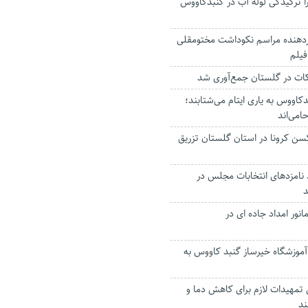
 ترکیدگی لوله آب در گنبدکاووس
اردهنده مراسم نکوداشت مختومقلی
فیلم
کاووس به یاری ایتام می‌شتابند؛
امی‌اند
 واکسن کرونا در استان گلستان تزریق
: ۴۰ درصد نامزدهای انتخابات مجلس در
د
انور امداد جاده ای در
آموزشگاه خیرساز گنبد کاووس به
تمهیدات لازم برای کاهش دما و
ند