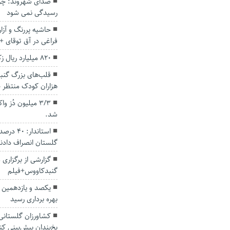
صدای شهروند: چرا
رسیدگی نمی شود
حاشیه پررنگ و آز
فراغی در آق توقای +
۸۲۰ میلیارد ریال زکات در گلستان جمع‌آوری شد
قلب‌های بزرگ گنبد
هزاران کودک منتظر ح
۳/۳ میلیون دُز
شد.
استاندار
گلستان انصراف دادن
گزارشی از برگزاری م
گنبدکاووس+فیلم
یکصد و یازدهمین 
بهره برداری رسید
کشاورزان گلستانی 
یخ‌بندان پیش‌بینی کن