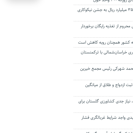
ه ۳۰۰ واحد خون
مردم گنبدکاووس ۳۵ میلیارد ریال به جشن نیکوکاری
محروم از تغذیه رایگان برخوردار
 کشور همچنان روبه کاهش است
اری خراسان‌شمالی با ترکمنستان
محمد شهرکی رئیس مجمع خیرین
بت ازدواج و طلاق از میانگین
 نیاز جدی کشاورزی گلستان برای
زار و ۱۸۹ گنبدی واجد شرایط غربالگری فشار