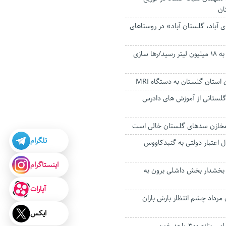
ان
 آباد، گلستان آباد» در روستاهای
حجم سد وشمگیر به ۱۸ میلیون لیتر رسید/رها سازی
 گلستانی از آموزش های دادرس
تلگرام
ریال اعتبار دولتی به گنبدکاووس
اینستاگرام
ی بخشدار‌ بخش داشلی برون به
آپارات
ن مرداد چشم انتظار بارش باران
ایکس