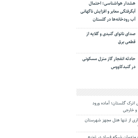
هشدار هواشناسی؛ احتمال
آبگرفتگی معابر و افزایش ناگهانی
آب رودخانه‌ها در گلستان
صدای نانوای گنبدی و گلایه از
قطعی برق
حادثه انفجار گاز منزل مسکونی
در گنبدکاووس
اترک گلستان؛ آماده ورود
 و خارجی
ری از تنها هتل مجهز شهرستان
تهمان شبکه فساد در توزیع