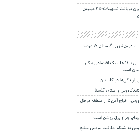
آغاز معرفی متقاضیان دریافت تسهیلات۳۵۰ میلیون
جانباختگان تصادفات درون‌شهری گلستان ۱۷ درصد
استاندار: بابک زنجانی با ۱۱ هلدینگ اقتصادی پیگیر
ستان است
گنبدکاووس و استان گلستان
وس: اخراج آمریکا از منطقه درحال
رهای چراغ برق روشن است
اووس به شبکه حفاظت مردمی منابع