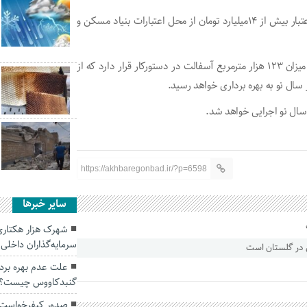
او افزود: این طرح‌ها به مساحت بیش از ۴۰ هزار متر مربع با اعتبار بیش از ۱۴میلیارد تومان از محل اعتبارات بنیاد مسکن و
دهرویه گفت: از محل اعتبارات یادشده در سطح ۳۶ روستا به میزان ۱۲۳ هزار مترمربع آسفالت در دستورکار قرار دارد که از
https://akhbaregonbad.ir/?p=6598
سایر خبرها
شهرک هزار هکتاری 
سرمایه‌گذاران داخلی
علت عدم بهره بردا
گنبدکاووس چیست؟
صدور کیفرخواست م