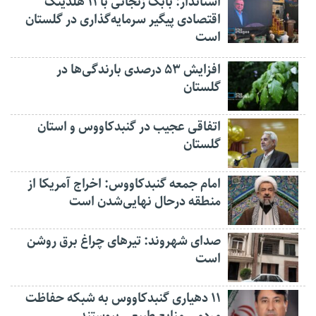
استاندار: بابک زنجانی با ۱۱ هلدینگ
اقتصادی پیگیر سرمایه‌گذاری در گلستان
است
افزایش ۵۳ درصدی بارندگی‌ها در
گلستان
اتفاقی عجیب در‌ گنبدکاووس و استان
گلستان
امام جمعه گنبدکاووس: اخراج آمریکا از
منطقه درحال نهایی‌شدن است
صدای شهروند: تیرهای چراغ برق روشن
است
۱۱ دهیاری گنبدکاووس به شبکه حفاظت
مردمی منابع طبیعی پیوستند