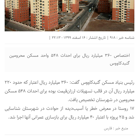
شناسه خبر : 918 | تاریخ انتشار : 16 اسفند 1399 - 22:13 |
اختصاص 360 میلیارد ریال برای احداث 548 واحد مسکن محرومین
گنبدکاووس
رئیس بنیاد مسکن گنبدکاووس گفت: 360 میلیارد ریال اعتبار که حدود 220
میلیارد ریال آن در قالب تسهیلات ارزان‌قیمت بوده برای احداث 548 مسکن
محرومین در شهرستان تخصیص یافت.
۱۷ روستا در معرض خطر یا آسیب‌دیده از حوادث در شهرستان شناسایی
شد و ۲۵ پروژه با اعتبار ۴۰ میلیارد ریال برای بازسازی عمرانی آنها اجرا شد.
منبع خبر : فارس