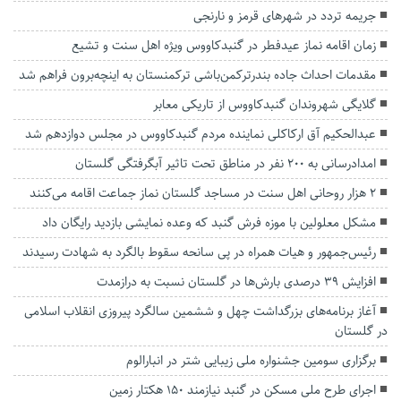
جریمه تردد در شهر‌های قرمز و نارنجی
زمان اقامه نماز عیدفطر در گنبدکاووس ویژه اهل سنت و تشیع
مقدمات احداث جاده بندرترکمن‌باشی ترکمنستان به اینچه‌برون فراهم شد
گلایگی شهروندان گنبدکاووس از تاریکی معابر
عبدالحکیم آق ارکاکلی نماینده مردم گنبدکاووس در مجلس دوازدهم شد
امدادرسانی به ۲۰۰ نفر در مناطق تحت تاثیر آبگرفتگی گلستان
۲ هزار روحانی اهل سنت در مساجد گلستان نماز جماعت اقامه می‌کنند
مشکل معلولین با موزه فرش گنبد که وعده نمایشی بازدید رایگان داد
رئیس‌جمهور و هیات همراه در پی سانحه سقوط بالگرد به شهادت رسیدند
افزایش ۳۹ درصدی بارش‌ها در گلستان نسبت به درازمدت
آغاز برنامه‌های بزرگداشت چهل و ششمین سالگرد پیروزی انقلاب اسلامی
در گلستان
برگزاری سومین جشنواره ملی زیبایی شتر در انبارالوم
اجرای طرح ملی مسکن در گنبد نیازمند ۱۵۰ هکتار زمین