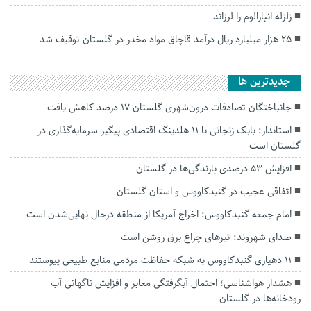
زلزله انبارالوم را لرزاند
۲۵ هزار میلیارد ریال درآمد قاچاق مواد مخدر در گلستان توقیف شد
جديدترين ها
جانباختگان تصادفات درون‌شهری گلستان ۱۷ درصد کاهش یافت
استاندار: بابک زنجانی با ۱۱ هلدینگ اقتصادی پیگیر سرمایه‌گذاری در
گلستان است
افزایش ۵۳ درصدی بارندگی‌ها در گلستان
اتفاقی عجیب در‌ گنبدکاووس و استان گلستان
امام جمعه گنبدکاووس: اخراج آمریکا از منطقه درحال نهایی‌شدن است
صدای شهروند: تیرهای چراغ برق روشن است
۱۱ دهیاری گنبدکاووس به شبکه حفاظت مردمی منابع طبیعی پیوستند
هشدار هواشناسی؛ احتمال آبگرفتگی معابر و افزایش ناگهانی آب
رودخانه‌ها در گلستان