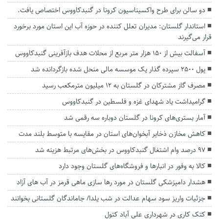
دو سالن برای طرح واکسیناسیون کرونا در گنبدکاووس اختصاص یافت.
استاندار گلستان: مدیران تعلل کننده در حوزه آب این استان مورد برخورد
قرار می‌گیرند
آسفالت بیش از ۱۵۰ هزار متر مربع از محلات هدف بازآفرینی گنبدکاووس
پول 2500 سپرده گذار یک موسسه مالی منحل شده بازگردانده شد
مصرف گاز مشترکان در گلستان به ۱۲ میلیون مترمکعب رسید
گرامیداشت یاد شهدای غزه و فلسطین در گنبدکاووس
آمار بستری‌های کرونا در گلستان دوباره سه رقمی شد
کاهش مخازن ذخایر آبخوان‌های استان در مقایسه با متوسط بلند مدت
۹۷ درصد وام اشتغال گنبدکاووس در بخش‌های مرتبط هزینه شد
کالا به وفور در انبار‌ها و فروشگاه‌های گلستان وجود دارد
هشدار دامپزشکی گلستان در مورد رها سازی ماهی قرمز در آب های آزاد
جزئیات واریز سود سهام عدالت در شب یلدا/ جاماندگان گلستانی بخوانند
کتک کاری در شهرداری علی آباد کتول