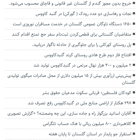
خروج بدون مجوز گندم از گلستان غیر قانونی و قاچاق محسوب می‌شود.
نجات و رهاسازی دو عدد رودک ( گورکن) در گنبد کاووس
۱۶۵۰ دستگاه ناوگان عمومی گلستان در خدمت مسافران نوروزی است
متقاضیان گلستانی برای قطعی‌کردن ثبت‌نام سفر حج تمتع اقدام کنند
پل روستای کورکلی را برای جلوگیری از حادثه ناگوار دریابید.
افتتاح فاز دوم طرح هادی روستای کرند گنبدکاووس
۲ میلیون و ۴۰۰ هزار نهال مرتعی در گنبدکاووس تولید شد
پیش‌بینی ارزآوری بیش از ۱۵ میلیون دلاری از محل صادرات میگوی تولیدی
گلستان
کودکان فلسطین؛ قربانی سکوت مدعیان حقوق بشر
۲۹۷ هکتار از اراضی منابع ملی در گنبدکاووس رفع تصرف شد
آقایان اساتید بزرگوار راه و جاده سازی، این چه وضعشه؟ +گزارش تصویری
کلاهبرداری ۸۰۰ میلیون ریالی با هک حساب تلگرامی
استقرار جو پایدار در استان گلستان تا پایان هفته