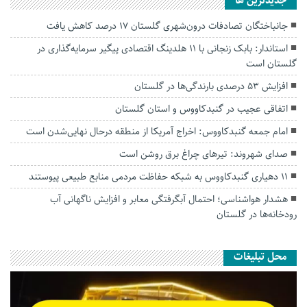
جديدترين ها
جانباختگان تصادفات درون‌شهری گلستان ۱۷ درصد کاهش یافت
استاندار: بابک زنجانی با ۱۱ هلدینگ اقتصادی پیگیر سرمایه‌گذاری در
گلستان است
افزایش ۵۳ درصدی بارندگی‌ها در گلستان
اتفاقی عجیب در‌ گنبدکاووس و استان گلستان
امام جمعه گنبدکاووس: اخراج آمریکا از منطقه درحال نهایی‌شدن است
صدای شهروند: تیرهای چراغ برق روشن است
۱۱ دهیاری گنبدکاووس به شبکه حفاظت مردمی منابع طبیعی پیوستند
هشدار هواشناسی؛ احتمال آبگرفتگی معابر و افزایش ناگهانی آب
رودخانه‌ها در گلستان
محل تبلیغات