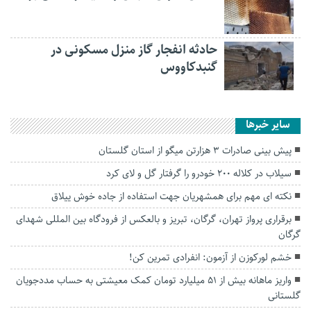
حادثه انفجار گاز منزل مسکونی در
گنبدکاووس
سایر خبرها
پیش بینی صادرات ۳ هزارتن میگو از استان گلستان
سیلاب در کلاله ۲۰۰ خودرو را گرفتار گل و لای کرد
نکته ای مهم برای همشهریان جهت استفاده از جاده خوش ییلاق
برقراری پرواز تهران، گرگان، تبریز و بالعکس از فرودگاه بین المللی شهدای
گرگان
خشم لورکوزن از آزمون: انفرادی تمرین کن!
واریز ماهانه بیش از ۵۱ میلیارد تومان کمک معیشتی به حساب مددجویان
گلستانی