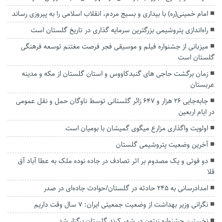
امام خمینی(ره) با بیداری و بسیج مردم، انقلاب اسلامی را به پیروزی رساند
راه‌اندازی پتروشیمی بزرگترین سرمایه گذاری در تاریخ گلستان است
میزبانی از جشنواره فیلم و موسیقی فجر فرصت مغتنم توسعه فرهنگی
گلستان است
زمان برگشت حاجی های گنبدکاووس و استان گلستان از مکه و مدینه
عربستان
جابه‌جایی ۲۶ هزار و ۶۴۷ زائر گلستانی توسط ناوگان حمل و نقل عمومی
در ایام اربعین
اولویت واگذاری مزارع میگوی گمیشان با بومیان است
آخرین وضعیت پتروشیمی گلستان
دو فوتی و یک مصدوم بر اثر تصادف در جاده نوده ملک به عطا آباد آق
قلا
امدادرسانی به ۲۴۵ حادثه در گلستان/حوادث جاده‌ای در صدر
نگرانی وزیر بهداشت از وضعیت جمعیتی ایران: ۷ سال وقت داریم
نخستین جشنواره زیتون در شهر کرند گلستان برگزار شد