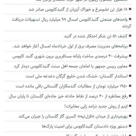
۱۸ هزار تن تخم‌مرغ و خوراک آبزیان از گنبدکاووس صادر شد
واحدهای صنعتی گنبدکاووس امسال ۹۸ میلیارد ریال تسهیلات دریافت
کردند
کشف ۵۱ تن شکر احتکار شده در گنبد
برنامه‌های مدیریت مصرف برق از اول خردادماه امسال آغاز خواهد شد.
پیشرفت ۴۰ درصدی ساخت پایانه مسافربری برون شهری گنبد کاووس
معاون رییس جمهور با امامان جمعه اهل سنت گنبدکاووس دیدار کرد
استاندار گلستان: خشک شدن خلیج گرگان دغدغه ملی است
۱۹۵۰ میلیارد تومان از مطالبات گندمکاران گلستانی باقی مانده است
رفع مخاطره از ۴۰ درصد از نقاط حادثه خیز جاده‌ای گلستان تا پایان سال
اینم از روش جدید درامد زایی مخابرات!
بهره‌برداری از میدان «قزل‌تپه» کسری گاز گلستان را جبران می‌کند
دستور ویژه دادستان گنبدکاووس برای امنیت پارک‌ها