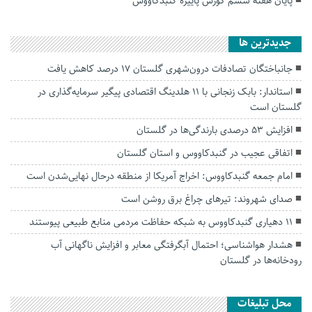
پایان هفته ششم کورس پاییزه گنبدکاووس
جديدترين ها
جانباختگان تصادفات درون‌شهری گلستان ۱۷ درصد کاهش یافت
استاندار: بابک زنجانی با ۱۱ هلدینگ اقتصادی پیگیر سرمایه‌گذاری در
گلستان است
افزایش ۵۳ درصدی بارندگی‌ها در گلستان
اتفاقی عجیب در‌ گنبدکاووس و استان گلستان
امام جمعه گنبدکاووس: اخراج آمریکا از منطقه درحال نهایی‌شدن است
صدای شهروند: تیرهای چراغ برق روشن است
۱۱ دهیاری گنبدکاووس به شبکه حفاظت مردمی منابع طبیعی پیوستند
هشدار هواشناسی؛ احتمال آبگرفتگی معابر و افزایش ناگهانی آب
رودخانه‌ها در گلستان
محل تبلیغات