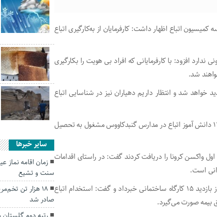
میسیون اتباع اظهار داشت: کارفرمایان از به‌کارگیری اتباع
نی ندارد افزود: با کارفرمایانی که افراد بی هویت را بکارگیری
واهند شد.
 خواهد شد و انتظار داریم دهیاران نیز در شناسایی اتباع
وی گفت: در راستای رهنمودهای مقام معظم رهبری تاکنون ۱۱۶۵ دانش آموز اتباع در مدارس گنبدکاووس مشغول به تحصیل
سایر خبرها
ستان کاووس دوز اول واکسن کرونا را دریافت کردند گفت: در راستای اقدامات
زمان اقامه نماز ع
رانی است.
سنت و تشیع
بدراق نژاد رییس اداره کار تعاون و رفاه اجتماعی گنبدکاووس از بازدید ۱۵ کارگاه ساختمانی خبرداد و گفت: استخدام اتباع
۱۸ هزار تن تخم‌م
صادر شد
 بیمه صورت می‌گیرد.
رتبه دوم گلستان 