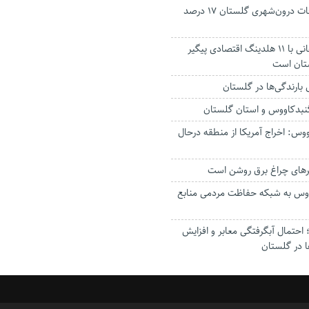
جانباختگان تصادفات درون‌شهری گلستان ۱۷ درصد
استاندار: بابک زنجانی با ۱۱ هلدینگ اقتصادی پیگیر
ستان است
گنبدکاووس و استان گلستان
وس: اخراج آمریکا از منطقه درحال
رهای چراغ برق روشن است
اووس به شبکه حفاظت مردمی منابع
حتمال آبگرفتگی معابر و افزایش
ا در گلستان