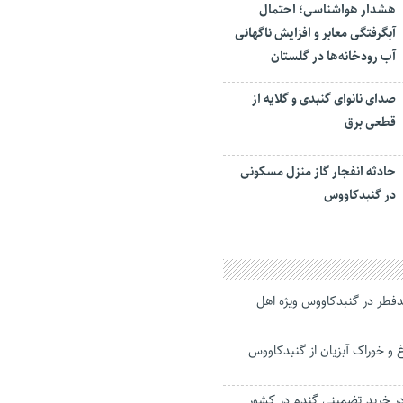
هشدار هواشناسی؛ احتمال
آبگرفتگی معابر و افزایش ناگهانی
آب رودخانه‌ها در گلستان
صدای نانوای گنبدی و گلایه از
قطعی برق
حادثه انفجار گاز منزل مسکونی
در گنبدکاووس
یدفطر در گنبدکاووس ویژه اهل
رغ و خوراک آبزیان از گنبدکاووس
در خرید تضمینی گندم در کشور