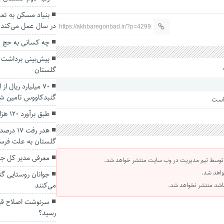
در سال عمل می‌کند
https://akhbaregonbad.ir/?p=4299
چه کسانی به حج 1401 می‌روند؟
گلستان
۷۰ میلیارد ریال ا
گنبدکاووس تامین ش
 است
طبق برآورد ۱۲۰ هزار گلستانی درگیر دیابت هستند
هدر رفت 
گلستان به علت فرس
معرفی مدیر کل جد
 توسط تیم مدیریت در وب سایت منتشر خواهد شد.
واهد شد.
جوانان روستایی گن
می‌کنند
 باشد منتشر نخواهد شد.
سرنوشت اصلاح قی
رسید؟