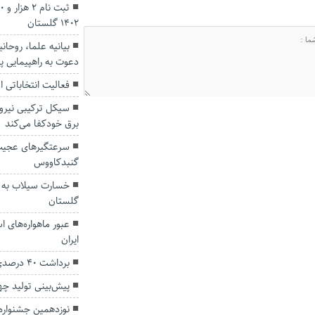
۱۴۰۲ گلستان
بیانیه علما، روحا
دعوت به راهپیمایی پ
فعالیت انتخاباتی
سیکل ترکیبی نیروگا
برق خودکفا می‌کند
سرعتگیرهای عجیب 
گنبدکاووس
خسارت سیلاب به ج
گلستان
عبور ماهواره‌های 
ایران
برداشت ۴۰ درصدی هلو از باغ‌های گلستان
پیش‌بینی تولید چه
نوزدهمین جشنواره