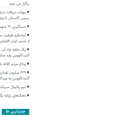
برگزار می شود
مهلت دریافت سند 
رسمی گلستان تا پای
دستگیری ۳۱ متهم فراری در گنبدکاووس
آماده‌ایم ظرفیت سو
از مسیر ایران افزایش
یک حلقه چاه آب آ
گنبدکاووس وارد مد
وداع مردم کلاله ب
229 میلیون توم
گنبدکاووس به عیدگاه
تیم‌ والیبال سریک
دهک‌های یارانه بگی
جديدترين ها