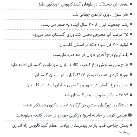
صحنه ای ترسناک در طوفان گنبدکاووس +ویدئوی طنز
هنر سوزن‌دوزی ترکمن جهانی شد
رشد جمعیت ایران تا ۳۰ سال آینده به صفر می رسد.
۳۵ درصد آب مصرفی بخش کشاورزی گلستان هدر می‌رود
تولید ۷۰۰ تن سیاه دانه در استان گلستان
بلندترین برج آجری جهان در محاصره داربست
طرح ملی سنجش نرخ کیفیت کالا تا پایان مهرماه در گلستان ادامه دارد
توزیع کود زراعت پاییزه در ۱۲۷کارگزاری در استان گلستان
اجرای طرح آرامش در شهر و پاکسازی مناطق آلوده در گلستان
۲۸۵۴ مسکن تحویل مردم گلستان شد
دستگیری زورگیران خشن در گرگان/ 8 نفر تاکنون دستگیر شدند
فیلمی کوتاه از حادثه امروز واژگونی خودرو در جاده گنبد- مینودشت
بخش جراحی قلب باز در بیمارستان پیامبر اعظم گنبدکاووس راه اندازی
می شود.