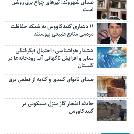
صدای شهروند: تیرهای چراغ برق روشن
است
۱۱ دهیاری گنبدکاووس به شبکه حفاظت
مردمی منابع طبیعی پیوستند
هشدار هواشناسی؛ احتمال آبگرفتگی
معابر و افزایش ناگهانی آب رودخانه‌ها در
گلستان
صدای نانوای گنبدی و گلایه از قطعی برق
حادثه انفجار گاز منزل مسکونی در
گنبدکاووس