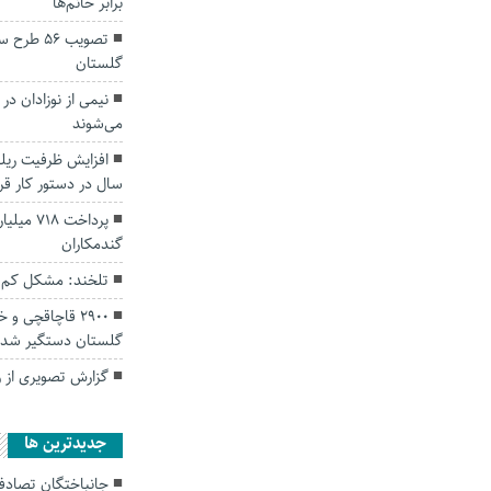
برابر خانم‌ها
تصویب ۵۶
گلستان
نیمی از نوزادان در
می‌شوند
سال در دستور کار قر
پرداخت ۸
گندمکاران
تلخند: مشکل کم 
۲۹۰۰ قاچاقچی 
گلستان دستگیر شدن
گزارش تصویری از راهپیمایی 13
جديدترين ها