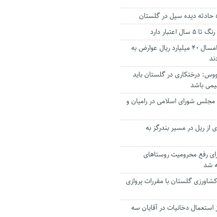
ل اعتبار دارد
شهروندان گنبدی امسال ۴۰ میلیارد ریال عوارض به
ند
وس: درختکاری‌ در گلستان باید
یمی باشد
 مجلس شورای اسلامی در رامیان و
 از ریل در مسیر بندرگز به
برای رفع محرومیت‌ روستاهای
ه شد
کشاورزی گلستان با مقررات پروازی
 استعمال دخانیات در آقایان سه