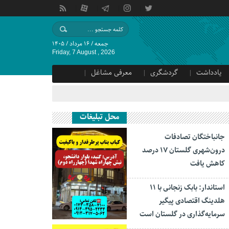
جمعه / ۱۶ مرداد / ۱۴۰۵
Friday, 7 August , 2026
یادداشت
گردشگری
معرفی مشاغل
محل تبلیغات
جانباختگان تصادفات
درون‌شهری گلستان ۱۷ درصد
کاهش یافت
استاندار: بابک زنجانی با ۱۱
هلدینگ اقتصادی پیگیر
سرمایه‌گذاری در گلستان است