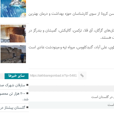
سن کرونا از سوی کارشناسان حوزه بهداشت و درمان بهترین
های گرگان، آق قلا، ترکمن، گالیکش، گمیشان و بندرگز در
گ هستند.
کوی، علی آباد، گنبدکاووس، مرواه تپه و مینودشت عادی است
سایر خبرها
https://akhbaregonbad.ir/?p=5481
سارقان شهرک صنع
۲۰۰ هزار تن مح
شد.
 است
گلستان پیشتاز در 