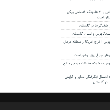
استاندار: بابک زنجانی با ۱۱ هلدینگ اقتصادی پیگیر
ستان است
گنبدکاووس و استان گلستان
وس: اخراج آمریکا از منطقه درحال
رهای چراغ برق روشن است
اووس به شبکه حفاظت مردمی منابع
حتمال آبگرفتگی معابر و افزایش
ا در گلستان