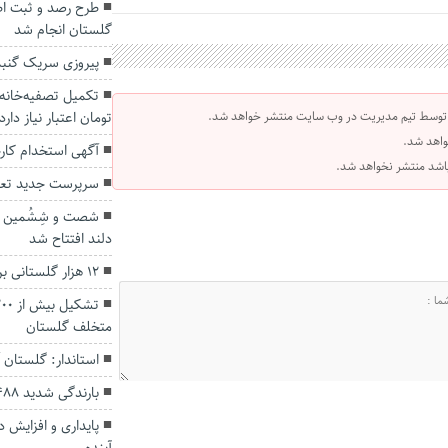
گلستان انجام شد
پیروزی سریک گنب
تومان اعتبار نیاز دارد
 توسط تیم مدیریت در وب سایت منتشر خواهد شد.
واهد شد.
آگهی استخدام کار
 باشد منتشر نخواهد شد.
سرپرست جدید تعا
شصت و شِشُمین پا
دلند افتتاح شد
۱۲ هزار گلستانی برای سفر به اربعین ثبت نام کردند
متخلف گلستان
استاندار: گلستان 
بارندگی شدید ۴۸۸ میلیارد ریال به آزادشهر خسارت زد
پایداری و افزایش 