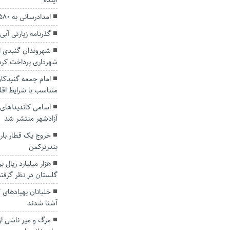
آینده
امدادرسانی به ۵۸۰ حادثه دیده سیل در گلستان
گذرنامه زیارتی آبی رنگ تا ۵ سا
شهرداری پرداخت کرد
امام جمعه گنبدکاو
متناسب با شرایط اقل
اسامی کاندیداهای
آزادشهر منتشر شد
خروج یک قطار باری
بندرترکمن
هزار میلیارد ریال 
گلستان در نظر گرفت
خلبانان پهپادهای 
آشنا شدند
مرگ و میر ناشی از